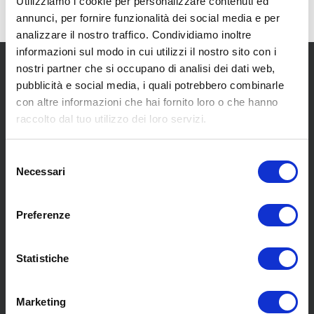
Utilizziamo i cookie per personalizzare contenuti ed
annunci, per fornire funzionalità dei social media e per
analizzare il nostro traffico. Condividiamo inoltre
informazioni sul modo in cui utilizzi il nostro sito con i
nostri partner che si occupano di analisi dei dati web,
pubblicità e social media, i quali potrebbero combinarle
con altre informazioni che hai fornito loro o che hanno
raccolto dal tuo utilizzo dei loro servizi.
SCOPRI I NOSTRI CENTRI
Selezione
Necessari
del
consenso
MENU
Preferenze
Chi siamo
Statistiche
Pneumatici
Meccanica
Marketing
Servizi