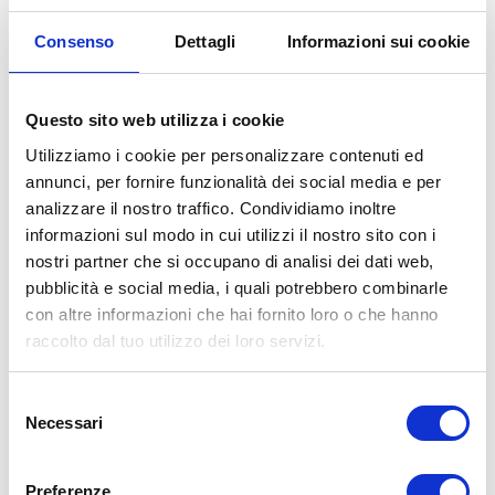
Consenso
Dettagli
Informazioni sui cookie
Mattia
Store Manager
Questo sito web utilizza i cookie
“Passione, professionalità ed eccellenza alimentano il
Utilizziamo i cookie per personalizzare contenuti ed
motore che batte nelle filiali di Bologna Gomme. Per
annunci, per fornire funzionalità dei social media e per
essere il punto di riferimento per il nostro territorio
analizzare il nostro traffico. Condividiamo inoltre
significa saper fare la differenza e trasformare il nostro
informazioni sul modo in cui utilizzi il nostro sito con i
lavoro in una vera e propria missione dedita ad un servizio
nostri partner che si occupano di analisi dei dati web,
eccelso al cliente e alle sue vetture. Per questi valori i
pubblicità e social media, i quali potrebbero combinarle
nostri clienti ci scelgono tutti i giorni e … tu cosa aspetti
con altre informazioni che hai fornito loro o che hanno
a venirci a trovare!?”
raccolto dal tuo utilizzo dei loro servizi.
Selezione
7 CENTRI SU BOLOGNA,
Necessari
del
consenso
UN’UNICA AZIENDA
Preferenze