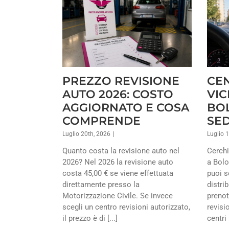
PREZZO REVISIONE
CEN
AUTO 2026: COSTO
VIC
AGGIORNATO E COSA
BOL
COMPRENDE
SE
Luglio 20th, 2026
|
Luglio 
Quanto costa la revisione auto nel
Cerchi
2026? Nel 2026 la revisione auto
a Bol
costa 45,00 € se viene effettuata
puoi s
direttamente presso la
distrib
Motorizzazione Civile. Se invece
prenot
scegli un centro revisioni autorizzato,
revisi
il prezzo è di [...]
centri [