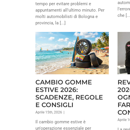
automo
tempo per evitare problemi e
l’erro
appuntamenti all'ultimo minuto. Per
che [...
molti automobilisti di Bologna e
provincia, la [...]
CAMBIO GOMME
REV
ESTIVE 2026:
202
SCADENZE, REGOLE
OG
E CONSIGLI
FAR
CO
Aprile 15th, 2026
|
Aprile 1
Il cambio gomme estive è
un'operazione essenziale per
La rev