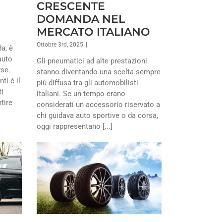
CRESCENTE
DOMANDA NEL
MERCATO ITALIANO
Ottobre 3rd, 2025
|
da, è
auto
Gli pneumatici ad alte prestazioni
rse.
stanno diventando una scelta sempre
ti è il
più diffusa tra gli automobilisti
i
italiani. Se un tempo erano
tire
considerati un accessorio riservato a
chi guidava auto sportive o da corsa,
oggi rappresentano [...]