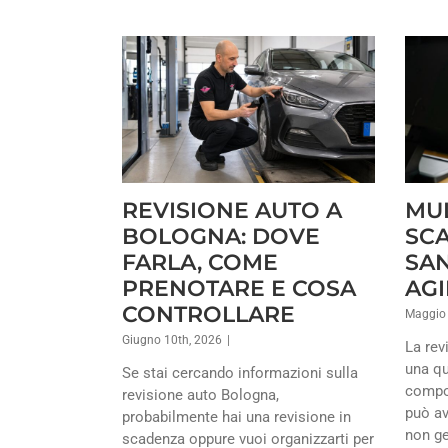
REVISIONE AUTO A
MUL
BOLOGNA: DOVE
SCA
FARLA, COME
SAN
PRENOTARE E COSA
AGI
CONTROLLARE
Maggio 
Giugno 10th, 2026
|
La rev
una qu
Se stai cercando informazioni sulla
compor
revisione auto Bologna,
può av
probabilmente hai una revisione in
non ge
scadenza oppure vuoi organizzarti per