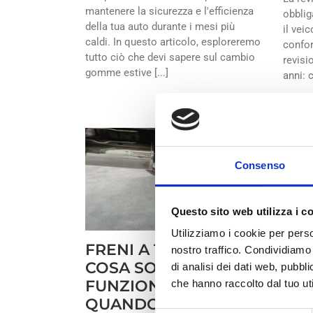
mantenere la sicurezza e l'efficienza
obblig
della tua auto durante i mesi più
il veic
caldi. In questo articolo, esploreremo
confor
tutto ciò che devi sapere sul cambio
revisi
gomme estive [...]
anni: 
Consenso
Questo sito web utilizza i c
Utilizziamo i cookie per perso
FRENI A TAMBURO:
FRI
nostro traffico. Condividiamo 
COSA SONO, COME
CO
di analisi dei dati web, pubbl
FUNZIONANO E
QU
che hanno raccolto dal tuo uti
QUANDO CAMBIARLI
Febbrai