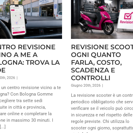
TRO REVISIONE
REVISIONE SCOOT
INO A ME A
OGNI QUANTO
OGNA: TROVA LA
FARLA, COSTO,
DE
SCADENZA E
CONTROLLI
10th, 2026
|
Giugno 20th, 2026
|
 un centro revisione vicino a te
ogna? Con Bologna Gomme
La revisione scooter è un contr
cegliere tra sette sedi
periodico obbligatorio che serv
uite in città e provincia,
verificare se il veicolo può circ
are online e completare la
in sicurezza e nel rispetto delle
one in massimo 30 minuti. I
regole previste. Chi utilizza lo
...]
scooter ogni giorno, soprattutt