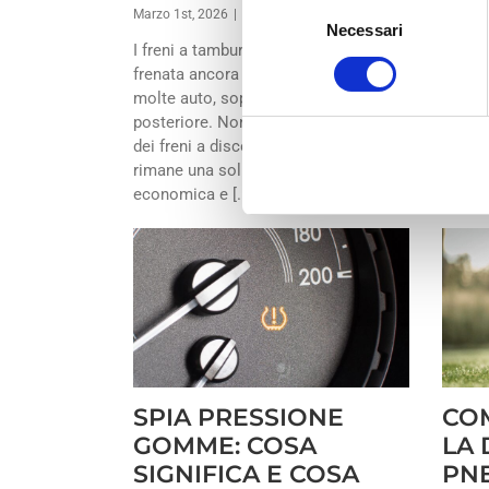
Selezione
Marzo 1st, 2026
|
La fri
Necessari
del
import
I freni a tamburo sono un sistema di
consenso
un’aut
frenata ancora oggi utilizzato su
possib
molte auto, soprattutto sull’asse
contro
posteriore. Nonostante l’evoluzione
e l’arr
dei freni a disco, il freno a tamburo
una [...
rimane una soluzione affidabile,
economica e [...]
SPIA PRESSIONE
CO
GOMME: COSA
LA 
SIGNIFICA E COSA
PNE