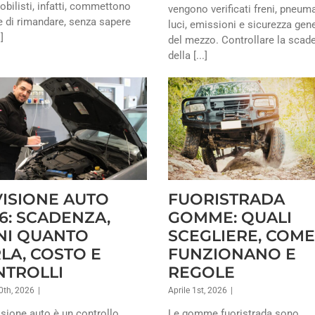
bilisti, infatti, commettono
vengono verificati freni, pneuma
re di rimandare, senza sapere
luci, emissioni e sicurezza gen
]
del mezzo. Controllare la scad
della [...]
ISIONE AUTO
FUORISTRADA
6: SCADENZA,
GOMME: QUALI
NI QUANTO
SCEGLIERE, COME
LA, COSTO E
FUNZIONANO E
NTROLLI
REGOLE
0th, 2026
|
Aprile 1st, 2026
|
isione auto è un controllo
Le gomme fuoristrada sono