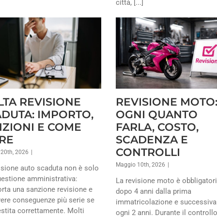
città, [...]
TA REVISIONE
REVISIONE MOTO
DUTA: IMPORTO,
OGNI QUANTO
ZIONI E COME
FARLA, COSTO,
RE
SCADENZA E
CONTROLLI
20th, 2026
|
Maggio 10th, 2026
|
isione auto scaduta non è solo
estione amministrativa:
La revisione moto è obbligator
ta una sanzione revisione e
dopo 4 anni dalla prima
ere conseguenze più serie se
immatricolazione e successiv
stita correttamente. Molti
ogni 2 anni. Durante il controll