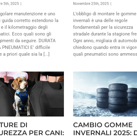
e 5th, 2025
|
Novembre 25th, 2025
|
golare manutenzione e uno
L’obbligo di montare le gomme
di guida corretto estendono la
invernali è una delle regole
 e il kilometraggio degli
fondamentali per la sicurezza
tici. Ecco quali sono gli
stradale durante la stagione fr
gimenti da seguire. DURATA
Ogni anno, migliaia di automobil
PNEUMATICI E' difficile
chiedono quando entra in vigor
e a priori quale sia la [...]
quali pneumatici sono ammessi 
TURE DI
CAMBIO GOMME
UREZZA PER CANI:
INVERNALI 2025: 