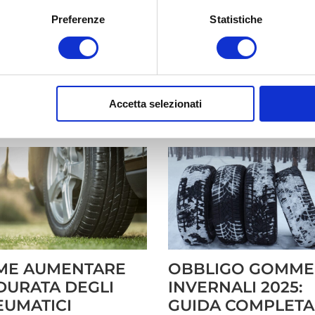
zione è uno dei componenti più
L’AdBlue è un liquido indispens
Preferenze
Statistiche
anti della trasmissione di
per il corretto funzionamento d
o. Senza di essa, non sarebbe
motori diesel moderni, ma non
ile cambiare marcia né
sempre è chiaro cos’è davvero,
llare correttamente la partenza
cosa serve e perché oggi è div
esto del veicolo. Che si tratti di
obbligatorio. Introdotto per ridu
Accetta selezionati
]
[...]
ME AUMENTARE
OBBLIGO GOMME
DURATA DEGLI
INVERNALI 2025:
UMATICI
GUIDA COMPLETA