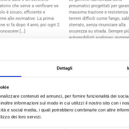
atorio che serve a verificare se
pneumatici progettati per garan
olo è sicuro, efficiente e
massima trazione e resistenza
me alle normative. La prima
terreni difficili come fango, sab
one si fa dopo 4 anni, poi ogni 2
sterrato, senza rinunciare alla
conoscere [...]
sicurezza su strada. Sempre pi
automobilisti scelgono gomme
road per [...]
Dettagli
ookie
nalizzare contenuti ed annunci, per fornire funzionalità dei socia
ZIONE: COS’E’,
ADBLUE: COS’E’, A
inoltre informazioni sul modo in cui utilizzi il nostro sito con i n
ME FUNZIONA E
COSA SERVE E C
icità e social media, i quali potrebbero combinarle con altre inform
ANDO CAMBIARLA
DICE LA LEGGE
lizzo dei loro servizi.
o 15th, 2026
|
Febbraio 1st, 2026
|