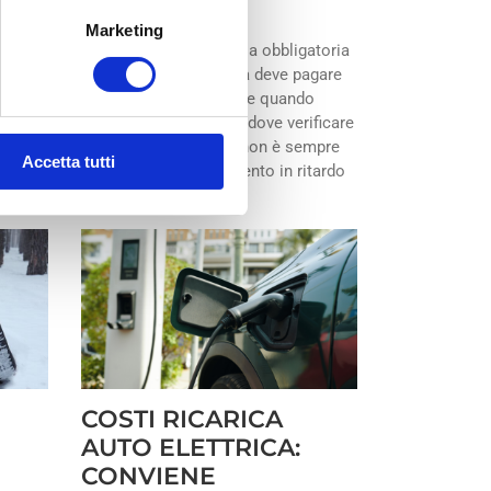
Gennaio 15th, 2026
|
abile
Marketing
i molti
Il bollo auto è una tassa obbligatoria
che ogni automobilista deve pagare
 a
annualmente, ma capire quando
entato
scade, quanto costa e dove verificare
rre le
le scadenze del bollo non è sempre
Accetta tutti
immediato. Un pagamento in ritardo
[...]
COSTI RICARICA
AUTO ELETTRICA:
CONVIENE