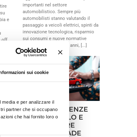
importanti nel settore
tire
automobilistico. Sempre più
 su
automobilisti stanno valutando il
bia e
passaggio a veicoli elettrici, spinti da
innovazione tecnologica, risparmio
ù
sui consumi e nuove normative
 off
ambientali.Negli ultimi anni, [...]
Informazioni sui cookie
l media e per analizzare il
BOLLO SCADENZE
ostri partner che si occupano
OSA
2026: CALCOLO E
azioni che hai fornito loro o
COME VEDERE
QUANDO SCADE