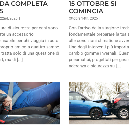
IDA COMPLETA
15 OTTOBRE SI
5
COMINCIA
 22nd, 2025
|
Ottobre 14th, 2025
|
ture di sicurezza per cani sono
Con l'arrivo della stagione fred
ate un accessorio
fondamentale preparare la tua 
ensabile per chi viaggia in auto
alle condizioni climatiche avve
 proprio amico a quattro zampe.
Uno degli interventi più importan
 tratta solo di una questione di
cambio gomme invernali. Quest
, ma di [...]
pneumatici, progettati per garan
aderenza e sicurezza su [...]