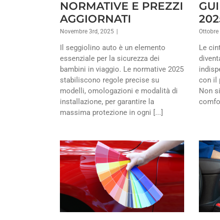
NORMATIVE E PREZZI
GU
AGGIORNATI
202
Novembre 3rd, 2025
|
Ottobre
Il seggiolino auto è un elemento
Le cin
essenziale per la sicurezza dei
divent
bambini in viaggio. Le normative 2025
indisp
stabiliscono regole precise su
con il
modelli, omologazioni e modalità di
Non si
installazione, per garantire la
comfort
massima protezione in ogni [...]