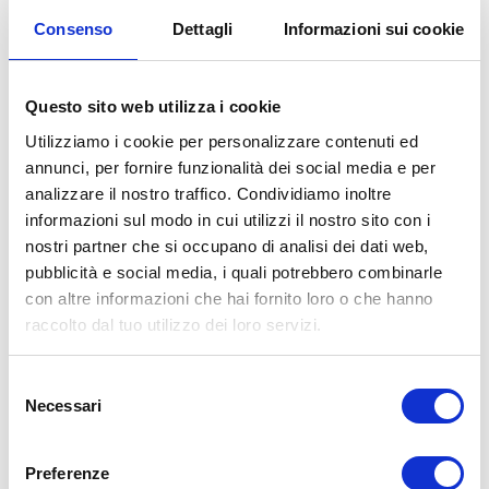
attraverso la spia dedicata collocata sul
Consenso
Dettagli
Informazioni sui cookie
cruscotto ed entrerà nella fase di
autoprotezione.
Questo sito web utilizza i cookie
Non sempre la funzione di autorigenerazione
Utilizziamo i cookie per personalizzare contenuti ed
è risolutiva.
Qualora non lo fosse, occorre
annunci, per fornire funzionalità dei social media e per
rivolgersi alle officine specializzate che
analizzare il nostro traffico. Condividiamo inoltre
informazioni sul modo in cui utilizzi il nostro sito con i
procederanno con lo
smontaggio del filtro
nostri partner che si occupano di analisi dei dati web,
antiparticolato
e il suo
trattamento di pulizia
pubblicità e social media, i quali potrebbero combinarle
profonda
attraverso macchinari e prodotti
con altre informazioni che hai fornito loro o che hanno
specifici.
raccolto dal tuo utilizzo dei loro servizi.
Con il trattamento di pulizia professionale
il
Selezione
filtro antiparticolato
verrà completamente
Necessari
del
rigenerato, tornando ai livelli originali e
consenso
riacquisendo la sua totale efficienza e
Preferenze