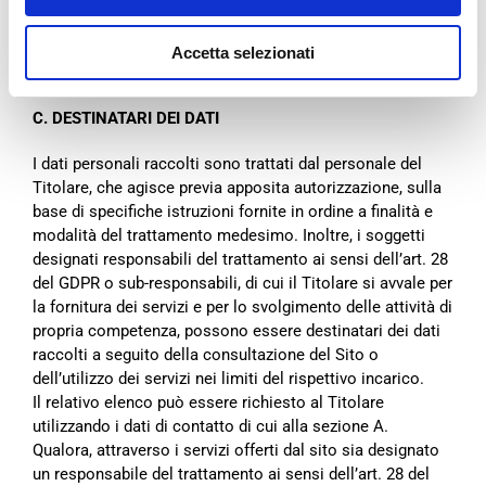
informazioni con il tuo account di social media. A
seconda
delle tue impostazioni, potrebbero anche
mostrare queste azioni sul tuo profilo del social media,
Accetta selezionati
che saranno
quindi visibili agli altri utenti nella tua rete.
C. DESTINATARI DEI DATI
I dati personali raccolti sono trattati dal personale del
Titolare, che agisce previa apposita autorizzazione,
sulla
base di specifiche istruzioni fornite in ordine a finalità e
modalità del trattamento medesimo.
Inoltre, i soggetti
designati responsabili del trattamento ai sensi dell’art. 28
del GDPR o sub-responsabili, di
cui il Titolare si avvale per
la fornitura dei servizi e per lo svolgimento delle attività di
propria competenza,
possono essere destinatari dei dati
raccolti a seguito della consultazione del Sito o
dell’utilizzo dei servizi nei
limiti del rispettivo incarico.
Il relativo elenco può essere richiesto al Titolare
utilizzando i dati di contatto di cui alla sezione A.
Qualora, attraverso i servizi offerti dal sito sia designato
un responsabile del trattamento ai sensi dell’art. 28
del