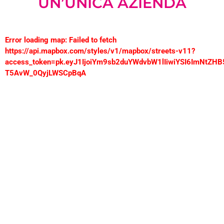
UN’UNICA AZIENDA
Error loading map: Failed to fetch
https://api.mapbox.com/styles/v1/mapbox/streets-v11?
access_token=pk.eyJ1IjoiYm9sb2duYWdvbW1lIiwiYSI6ImNtZH
T5AvW_0QyjLWSCpBqA