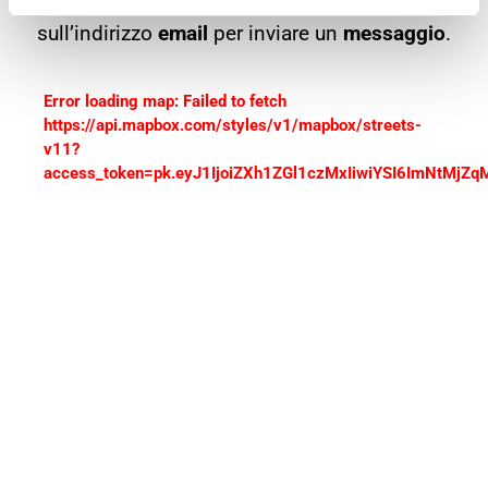
telefono
per effettuare una
chiamata
o
sull’indirizzo
email
per inviare un
messaggio
.
Error loading map: Failed to fetch
https://api.mapbox.com/styles/v1/mapbox/streets-
v11?
access_token=pk.eyJ1IjoiZXh1ZGl1czMxIiwiYSI6ImNtMj