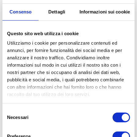
Consenso
Dettagli
Informazioni sui cookie
REVISIONE AUTO A BOLOGNA: DOVE
FARLA, COME PRENOTARE E COSA
Questo sito web utilizza i cookie
CONTROLLARE
Utilizziamo i cookie per personalizzare contenuti ed
annunci, per fornire funzionalità dei social media e per
Se stai cercando informazioni sulla revisione auto
analizzare il nostro traffico. Condividiamo inoltre
Bologna, probabilmente [...]
informazioni sul modo in cui utilizzi il nostro sito con i
nostri partner che si occupano di analisi dei dati web,
By
BolognaGomme
|
Meccanica
,
News
,
Pneumatici
|
pubblicità e social media, i quali potrebbero combinarle
Read More
con altre informazioni che hai fornito loro o che hanno
raccolto dal tuo utilizzo dei loro servizi.
Selezione
Necessari
del
consenso
Preferenze