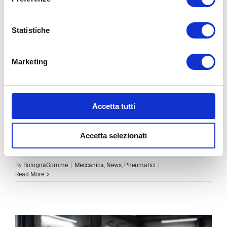
Statistiche
Marketing
MULTA REVISIONE SCADUTA: IMPORTO,
SANZIONI E COME AGIRE
Accetta tutti
La revisione auto scaduta non è solo una questione [...]
Accetta selezionati
By
BolognaGomme
|
Meccanica
,
News
,
Pneumatici
|
Read More