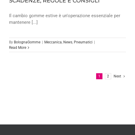
SCADENZE, REGOLE E CONSIGLI
Il cambio gomme estive è un'operazione essenziale per
mantenere [...]
By
BolognaGomme
|
Meccanica
,
News
,
Pneumatici
|
Read More
1
2
Next