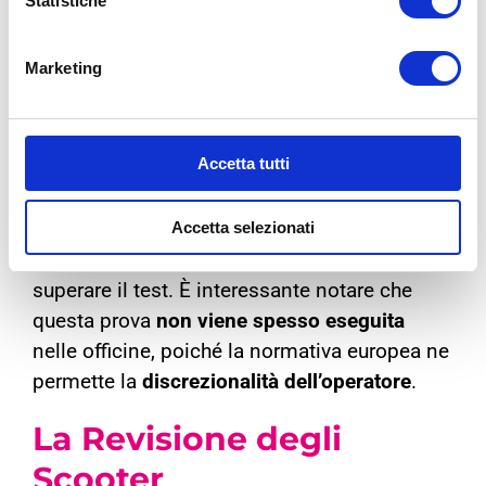
Statistiche
test fonometrico allo scarico
. Il fonometro
viene posizionato a 50 centimetri dalla
Marketing
marmitta, a un’altezza tra il metro e il metro e
20 centimetri. Il motore viene quindi fatto
girare alla velocità indicata nel libretto di
Accetta tutti
circolazione.
Accetta selezionati
I livelli di rumore devono essere conformi ai
valori stabiliti nel libretto di circolazione per
superare il test. È interessante notare che
questa prova
non viene spesso eseguita
nelle officine, poiché la normativa europea ne
permette la
discrezionalità dell’operatore
.
La Revisione degli
Scooter