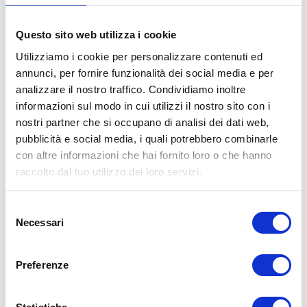
potrebbe essere richiesto in caso di
controllo
da parte delle autorità
.
Questo sito web utilizza i cookie
Utilizziamo i cookie per personalizzare contenuti ed
annunci, per fornire funzionalità dei social media e per
analizzare il nostro traffico. Condividiamo inoltre
informazioni sul modo in cui utilizzi il nostro sito con i
nostri partner che si occupano di analisi dei dati web,
pubblicità e social media, i quali potrebbero combinarle
con altre informazioni che hai fornito loro o che hanno
raccolto dal tuo utilizzo dei loro servizi.
Selezione
Necessari
del
Un Extra da Considerare
consenso
Preferenze
Durante la revisione moto presso la
Motorizzazione, viene effettuato anche un