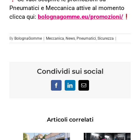
Pneumatici e Meccanica attive al momento
clicca
qui:
bolognagomme.eu/promozioni/
By
BolognaGomme
|
Meccanica
,
News
,
Pneumatici
,
Sicurezza
|
Condividi sui social
Facebook
LinkedIn
Email
Articoli correlati
ISIONE
REVISIO
OTER:
RINNOVO
AUTO A
GNI
PATENTE
BOLOGN