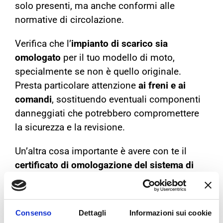
solo presenti, ma anche conformi alle
normative di circolazione.
Verifica che l’
impianto di scarico sia
omologato
per il tuo modello di moto,
specialmente se non è quello originale.
Presta particolare attenzione
ai freni e ai
comandi
, sostituendo eventuali componenti
danneggiati che potrebbero compromettere
la sicurezza e la revisione.
Un’altra cosa importante è avere con te il
certificato di omologazione del sistema di
scarico
, soprattutto se è stato sostituito
quello di serie.
Assicurati di portare questo
documento durante la revisione
e
Consenso
Dettagli
Informazioni sui cookie
conservarlo con i documenti della moto,