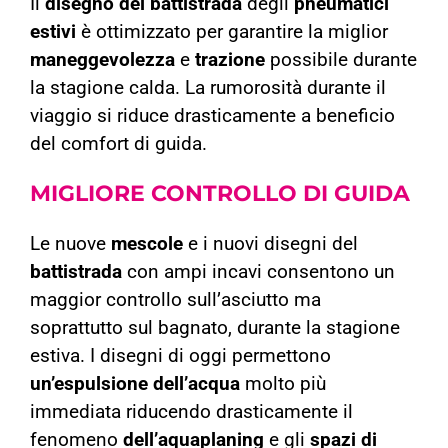
Il
disegno del battistrada
degli
pneumatici
estivi
è ottimizzato per garantire la miglior
maneggevolezza
e
trazione
possibile durante
la stagione calda. La rumorosità durante il
viaggio si riduce drasticamente a beneficio
del comfort di guida.
MIGLIORE CONTROLLO
DI GUIDA
Le nuove
mescole
e i nuovi disegni del
battistrada
con ampi incavi consentono un
maggior controllo sull’asciutto ma
soprattutto sul bagnato, durante la stagione
estiva. I disegni di oggi permettono
un’espulsione dell’acqua
molto più
immediata riducendo drasticamente il
fenomeno
dell’aquaplaning
e gli
spazi di