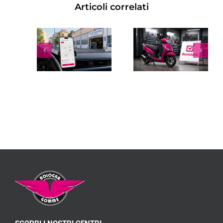
Articoli correlati
REVISIONE
SCOOTER:
RINNOVO
OGNI
PATENTE
QUANTO
SCADUTA:
FARLA,
COSTI,
COSTO,
TEMPI E
SCADENZA
REGOLE
E
2026
CONTROLLI