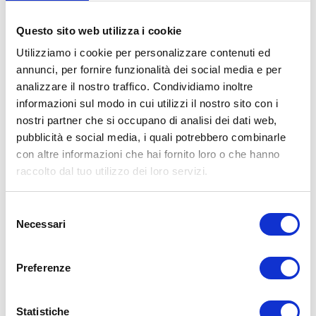
“IL SOLE 24 ORE”
Questo sito web utilizza i cookie
Dicembre 5th, 2022
|
Utilizziamo i cookie per personalizzare contenuti ed
BOLOGNA GOMME, sei negozi, un'unica azienda.
annunci, per fornire funzionalità dei social media e per
Obiettivo: gamma di servizi per l'auto a 360°. ALBA
analizzare il nostro traffico. Condividiamo inoltre
MENOZZI, CEO BOLOGNA GOMME, INTERVISTATA DA "IL
informazioni sul modo in cui utilizzi il nostro sito con i
SOLE 24 ORE". Bologna gomme nasce nel 1975 e
mantiene le sue origini [...]
nostri partner che si occupano di analisi dei dati web,
pubblicità e social media, i quali potrebbero combinarle
con altre informazioni che hai fornito loro o che hanno
raccolto dal tuo utilizzo dei loro servizi.
Selezione
Necessari
del
consenso
Preferenze
Statistiche