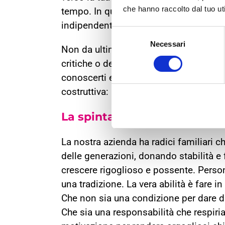
che hanno raccolto dal tuo uti
tempo. In questo modo saranno sempre d
indipendentemente dal potere econom
Selezione
Necessari
del
Non da ultimo parlare con il mondo, esp
consenso
critiche o del giudizio condividendo co
conoscerti e creare relazioni invisibili
costruttiva: l’aria delle nuove relazioni.
La spinta delle tradizioni
La nostra azienda ha radici familiari 
delle generazioni, donando stabilità e 
crescere rigoglioso e possente. Perso
una tradizione. La vera abilità è fare 
Che non sia una condizione per dare d
Che sia una responsabilità che respi