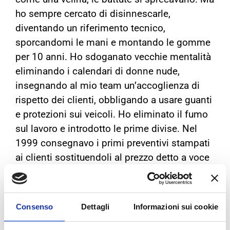
ho sempre cercato di disinnescarle,
diventando un riferimento tecnico,
sporcandomi le mani e montando le gomme
per 10 anni. Ho sdoganato vecchie mentalità
eliminando i calendari di donne nude,
insegnando al mio team un’accoglienza di
rispetto dei clienti, obbligando a usare guanti
e protezioni sui veicoli. Ho eliminato il fumo
sul lavoro e introdotto le prime divise. Nel
1999 consegnavo i primi preventivi stampati
ai clienti sostituendoli al prezzo detto a voce
e stampavamo le prime etichette per i
depositi al posto del nome scritto col
gesso».
Consenso
Dettagli
Informazioni sui cookie
“Ho avuto due vite, prima nella moda e nello