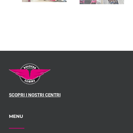
STO
SOLE 24
SU “IL
EL
ORE” – 2
SOLE 24
LINO”
Marzo
ORE”
nnaio
2023
024
SCOPRI I NOSTRI CENTRI
MENU