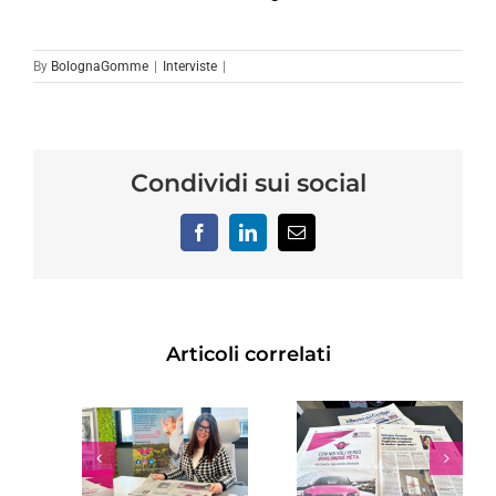
By
BolognaGomme
|
Interviste
|
Condividi sui social
Facebook
LinkedIn
Email
Articoli correlati
RVISTA
INTERVISTA
LBA
ALBA
INTERVIS
OZZI
MENOZZI
ALBA
 “IL
SU “IL
MENOZZI