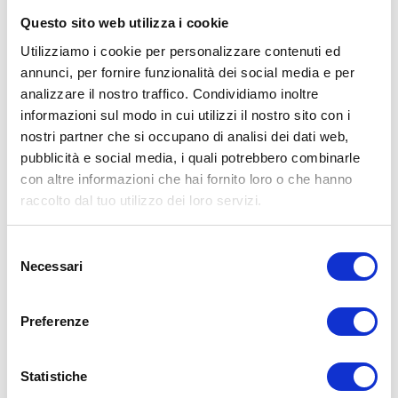
spettacolo, poi nelle aziende. Dopo 24 anni ho
Questo sito web utilizza i cookie
la maggioranza della società”
Utilizziamo i cookie per personalizzare contenuti ed
annunci, per fornire funzionalità dei social media e per
Com’è andata coi calendari?
analizzare il nostro traffico. Condividiamo inoltre
informazioni sul modo in cui utilizzi il nostro sito con i
«Nel 2011 i negozi sembravano un’edicola
nostri partner che si occupano di analisi dei dati web,
hard, ma nei centri iniziavano ad arrivare
pubblicità e social media, i quali potrebbero combinarle
anche le prime donne con bambini. Così li li
con altre informazioni che hai fornito loro o che hanno
raccolto dal tuo utilizzo dei loro servizi.
ho rimossi di persona, consegnandoli
inscatolati ai rispettivi amanti del genere,
Selezione
suggerendogli di condividere quelle perle
Necessari
del
d’arte con i loro familiari a casa loro».
consenso
Quando diventa ad e poi
Preferenze
proprietaria?
Statistiche
«Nel 2012 avevo chiesto di entrare in società