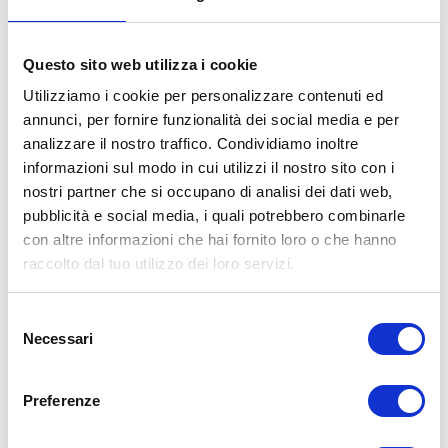
FARLA, COSTO, SCADENZA E
CONTROLLI
Maggio 10th, 2026
|
Questo sito web utilizza i cookie
La revisione moto è obbligatoria dopo 4 anni dalla prima
Utilizziamo i cookie per personalizzare contenuti ed
immatricolazione e successivamente ogni 2 anni. Durante
annunci, per fornire funzionalità dei social media e per
il controllo vengono verificati freni, pneumatici, luci,
analizzare il nostro traffico. Condividiamo inoltre
emissioni e sicurezza generale del mezzo. Controllare la
informazioni sul modo in cui utilizzi il nostro sito con i
scadenza della [...]
nostri partner che si occupano di analisi dei dati web,
pubblicità e social media, i quali potrebbero combinarle
con altre informazioni che hai fornito loro o che hanno
raccolto dal tuo utilizzo dei loro servizi.
Selezione
Necessari
del
consenso
Preferenze