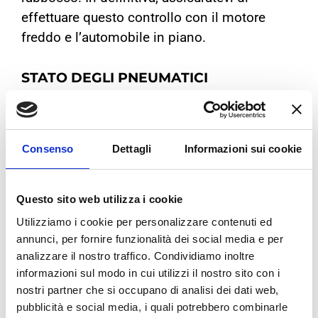
effettuare questo controllo con il motore
freddo e l’automobile in piano.
STATO DEGLI PNEUMATICI
Per quanto riguarda gli pneumatici gli aspetti
da controllare sono 3:
Consenso
Dettagli
Informazioni sui cookie
Lo
spessore del battistrada
per legge
non deve essere inferiore a 1,6 mm. Uno
Questo sito web utilizza i cookie
spessore al di sotto di questa misura
Utilizziamo i cookie per personalizzare contenuti ed
espone gli pneumatici a possibili danni.
annunci, per fornire funzionalità dei social media e per
Con la superficie del battistrada più
analizzare il nostro traffico. Condividiamo inoltre
sottile diminuirà la resistenza dello
informazioni sul modo in cui utilizzi il nostro sito con i
pneumatico ad una foratura, un
nostri partner che si occupano di analisi dei dati web,
pubblicità e social media, i quali potrebbero combinarle
battistrada usurato e liscio aumenterà il