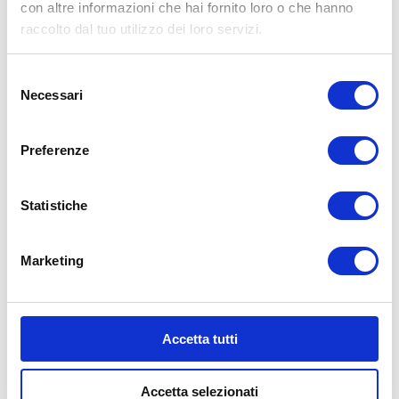
con altre informazioni che hai fornito loro o che hanno
rischio di aquaplaning.
raccolto dal tuo utilizzo dei loro servizi.
La corretta
pressione degli pneumatici
consente di consumare meno
Selezione
carburante e ridurre l’usura delle
Necessari
del
gomme.
consenso
Sarà importante effettuare
la
Preferenze
convergenza e l’equilibratura
.
L’equilibratura in caso di vibrazioni
Statistiche
oppure l’inversione con equilibratura
qualora la differenza di consumo fra le
Marketing
gomme anteriori e posteriori sia tanta.
Anche il controllo della convergenza
sarà necessario qualora la macchina
abbia una deriva oppure il volante sia
Accetta tutti
storto. Ricordiamo che una buona
convergenza garantisce una maggior
Accetta selezionati