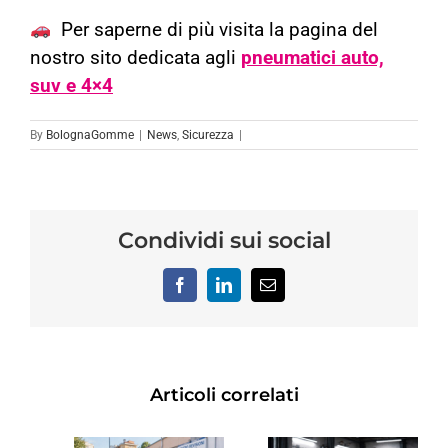
Per saperne di più visita la pagina del
nostro sito dedicata agli
pneumatici auto,
suv e 4×4
By
BolognaGomme
|
News
,
Sicurezza
|
Condividi sui social
Facebook
LinkedIn
Email
Articoli correlati
REVISIONE
TRO
SCOOTER:
RINNOVO