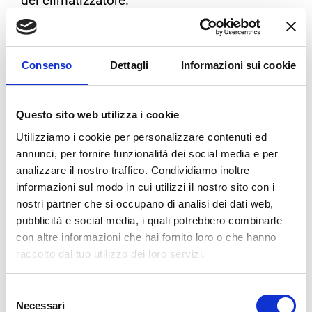
del climatizzatore.
Con questo trattamento si rimuove il 99,98%
di batteri e allergeni, oltre ad eliminare gli
odori indesiderati.
Consenso
Dettagli
Informazioni sui cookie
Quanto tempo ci vuole per
effettuare questi lavori in
Questo sito web utilizza i cookie
officina?
Utilizziamo i cookie per personalizzare contenuti ed
annunci, per fornire funzionalità dei social media e per
Le tempistiche per svolgere le operazioni di
analizzare il nostro traffico. Condividiamo inoltre
ricarica clima
,
igienizzazione abitacolo
e
informazioni sul modo in cui utilizzi il nostro sito con i
nostri partner che si occupano di analisi dei dati web,
cambio filtro
variano a seconda del modello
pubblicità e social media, i quali potrebbero combinarle
di auto.
Si va dai 45 minuti fino ad arrivare ad
con altre informazioni che hai fornito loro o che hanno
un massimo di un’ora.
raccolto dal tuo utilizzo dei loro servizi.
Selezione
Necessari
del