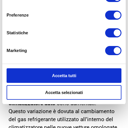
consenso
Preferenze
Statistiche
Marketing
PERCHE’ I PREZZI DELLA
RICARICA CLIMA SONO
AUMENTATI NEGLI ULTIMI DUE
Accetta tutti
ANNI?
Accetta selezionati
Negli ultimi tre anni i prezzi per la ricarica del
climatizzatore auto
sono aumentati.
Questo variazione è dovuta al cambiamento
del gas refrigerante utilizzato all’interno del
climatizzatore nelle nuove vetture omologate