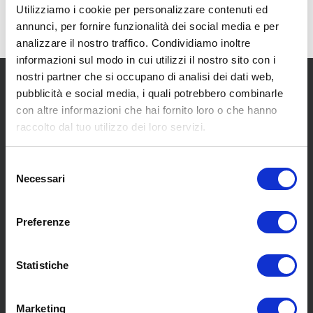
Utilizziamo i cookie per personalizzare contenuti ed
annunci, per fornire funzionalità dei social media e per
analizzare il nostro traffico. Condividiamo inoltre
informazioni sul modo in cui utilizzi il nostro sito con i
nostri partner che si occupano di analisi dei dati web,
pubblicità e social media, i quali potrebbero combinarle
con altre informazioni che hai fornito loro o che hanno
raccolto dal tuo utilizzo dei loro servizi.
SCOPRI I NOSTRI CENTRI
Selezione
Necessari
del
consenso
MENU
Preferenze
Statistiche
Chi siamo
Pneumatici
Meccanica
Marketing