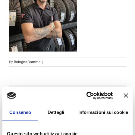
By
BolognaGomme
|
Condividi sui social
Facebook
LinkedIn
Email
Consenso
Dettagli
Informazioni sui cookie
Questo sito web utilizza i cookie