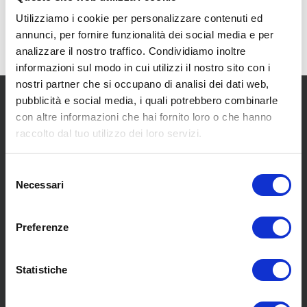
Utilizziamo i cookie per personalizzare contenuti ed
annunci, per fornire funzionalità dei social media e per
analizzare il nostro traffico. Condividiamo inoltre
informazioni sul modo in cui utilizzi il nostro sito con i
nostri partner che si occupano di analisi dei dati web,
pubblicità e social media, i quali potrebbero combinarle
con altre informazioni che hai fornito loro o che hanno
raccolto dal tuo utilizzo dei loro servizi.
Selezione
SCOPRI I NOSTRI CENTRI
Necessari
del
consenso
MENU
Preferenze
Statistiche
Chi siamo
Pneumatici