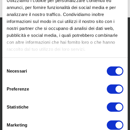
Utilizziamo i cookie per personalizzare contenuti ed
annunci, per fornire funzionalità dei social media e per
analizzare il nostro traffico. Condividiamo inoltre
informazioni sul modo in cui utilizzi il nostro sito con i
nostri partner che si occupano di analisi dei dati web,
pubblicità e social media, i quali potrebbero combinarle
con altre informazioni che hai fornito loro o che hanno
raccolto dal tuo utilizzo dei loro servizi.
SCOPRI I NOSTRI CENTRI
Selezione
Necessari
del
consenso
MENU
Preferenze
Chi siamo
Statistiche
Pneumatici
Meccanica
Marketing
Servizi