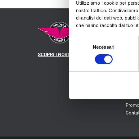
Utilizziamo i cookie per perso
nostro traffico. Condividiamo 
di analisi dei dati web, pubbl
MEN
che hanno raccolto dal tuo uti
Selezione
Necessari
del
Chi s
SCOPRI I NOSTRI CENTRI
consenso
Pneum
Mecca
Serviz
Conve
Blog
Whist
Promo
Contat