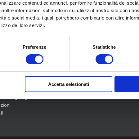
nalizzare contenuti ed annunci, per fornire funzionalità dei socia
inoltre informazioni sul modo in cui utilizzi il nostro sito con i n
icità e social media, i quali potrebbero combinarle con altre inform
U
COLLABORAZIONI
lizzo dei loro servizi.
Preferenze
Statistiche
Flotte Leasing
iamo
Gruppo Hera
atici
Conti 360°
nica
i
nzioni
Accetta selezionati
eblowing D.Lgs 24/2023
zioni
ti