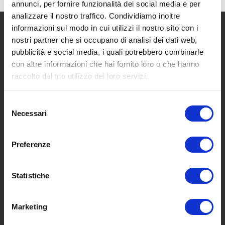
annunci, per fornire funzionalità dei social media e per
analizzare il nostro traffico. Condividiamo inoltre
informazioni sul modo in cui utilizzi il nostro sito con i
nostri partner che si occupano di analisi dei dati web,
pubblicità e social media, i quali potrebbero combinarle
con altre informazioni che hai fornito loro o che hanno
raccolto dal tuo utilizzo dei loro servizi.
SCOPRI I NOSTRI CENTRI
Selezione
Necessari
del
MENU
consenso
Preferenze
Chi siamo
Statistiche
Pneumatici
Meccanica
Servizi
Marketing
Convenzioni