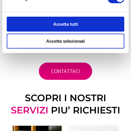
Non preoccuparti, il tuo Black Friday dura
fino al 30/6/2025!
Contattaci subito e
il valore del buono
Accetta tutti
corrispondente al tuo acquisto ti sarà caricato sul
tuo borsellino digital. Potrai utilizzare il tuo
credito
per acquisti successivi di pneumatici o
Accetta selezionati
servizi meccanica fino al 30 giugno 2025.
CONTATTACI
SCOPRI I NOSTRI
SERVIZI
PIU’ RICHIESTI