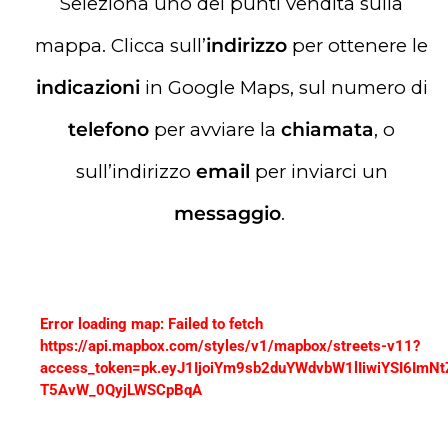
Seleziona uno dei punti vendita sulla
mappa. Clicca sull’
indirizzo
per ottenere le
indicazioni
in Google Maps, sul numero di
telefono
per avviare la
chiamata
, o
sull’indirizzo
email
per inviarci un
messaggio
.
Error loading map: Failed to fetch
https://api.mapbox.com/styles/v1/mapbox/streets-v11?
access_token=pk.eyJ1IjoiYm9sb2duYWdvbW1lIiwiYSI6ImN
T5AvW_0QyjLWSCpBqA