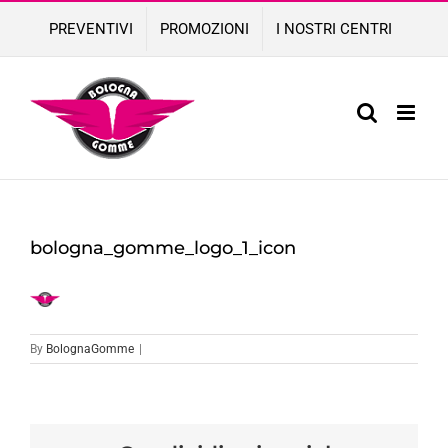
Skip
PREVENTIVI
PROMOZIONI
I NOSTRI CENTRI
to
content
bologna_gomme_logo_1_icon
By
BolognaGomme
|