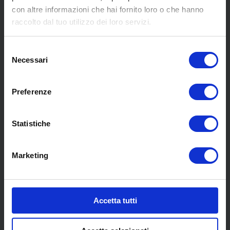
con altre informazioni che hai fornito loro o che hanno
MENU
raccolto dal tuo utilizzo dei loro servizi.
Selezione
Chi siamo
Necessari
del
Pneumatici
consenso
Meccanica
Preferenze
Servizi
Convenzioni
Blog
Statistiche
Whisteblowing D.Lgs 24/2023
Promozioni
Marketing
Contatti
COLLABORAZIONI
Accetta tutti