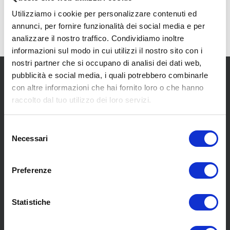
Utilizziamo i cookie per personalizzare contenuti ed
annunci, per fornire funzionalità dei social media e per
analizzare il nostro traffico. Condividiamo inoltre
informazioni sul modo in cui utilizzi il nostro sito con i
nostri partner che si occupano di analisi dei dati web,
pubblicità e social media, i quali potrebbero combinarle
con altre informazioni che hai fornito loro o che hanno
raccolto dal tuo utilizzo dei loro servizi.
Selezione
SCOPRI I NOSTRI CENTRI
Necessari
del
consenso
MENU
Preferenze
Statistiche
Chi siamo
Pneumatici