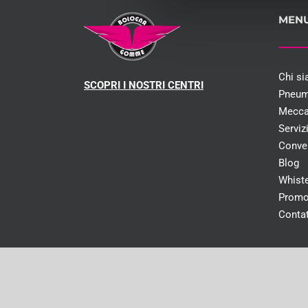
MEN
Chi s
SCOPRI I NOSTRI CENTRI
Pneum
Mecca
Serviz
Conve
Blog
Whist
Promo
Contat
Capitale social
© Cop