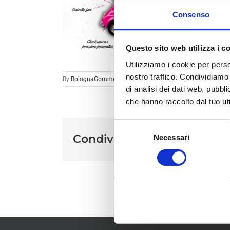
Consenso
Questo sito web utilizza i c
Utilizziamo i cookie per perso
nostro traffico. Condividiamo 
By
BolognaGomme
|
di analisi dei dati web, pubbl
che hanno raccolto dal tuo uti
Selezione
Condividi sui social
Necessari
del
consenso