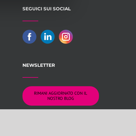
SEGUICI SUI SOCIAL
NEWSLETTER
RIMANI AGGIORNATO CON IL
NOSTRO BLOG
logna REA 309805
on Lab