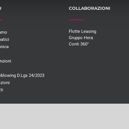
U
COLLABORAZIONI
Flotte Leasing
iamo
Gruppo Hera
atici
Conti 360°
nica
i
nzioni
eblowing D.Lgs 24/2023
zioni
ti
e interamente versato 46.491,00€ | CF e PI 03707590372 | Registro imprese di Bo
yright 2017 Bologna Gomme |
Privacy
|
Cookies
| Powered by:
Makkie Communicati