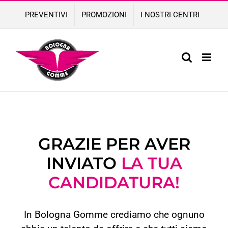
Skip
PREVENTIVI
PROMOZIONI
I NOSTRI CENTRI
to
content
GRAZIE PER AVER
INVIATO
LA TUA
CANDIDATURA!
In Bologna Gomme crediamo che ognuno