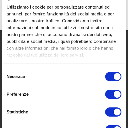
Utilizziamo i cookie per personalizzare contenuti ed
annunci, per fornire funzionalità dei social media e per
analizzare il nostro traffico. Condividiamo inoltre
informazioni sul modo in cui utilizzi il nostro sito con i
nostri partner che si occupano di analisi dei dati web,
pubblicità e social media, i quali potrebbero combinarle
con altre informazioni che hai fornito loro o che hanno
raccolto dal tuo utilizzo dei loro servizi.
Selezione
SCOPRI I NOSTRI CENTRI
Necessari
del
consenso
MENU
Preferenze
Statistiche
Chi siamo
Pneumatici