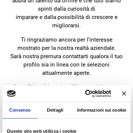
abbia un talento da offrire e che tutti siamo
spinti dalla curiosità di
imparare e dalla possibilità di crescere e
migliorarsi.
Ti ringraziamo ancora per l’interesse
mostrato per la nostra realtà aziendale.
Sarà nostra premura contattarti qualora il tuo
profilo sia in linea con le selezioni
attualmente aperte.
Il tuo CV sarà inserito all’interno del nostro
database nel rispetto della
normativa privacy,
Rif:
art.13 del D. Lgs.
Consenso
Dettagli
Informazioni sui cookie
196/2003 e all’art. 13 GDPR 679/16
CHI SIAMO
Questo sito web utilizza i cookie