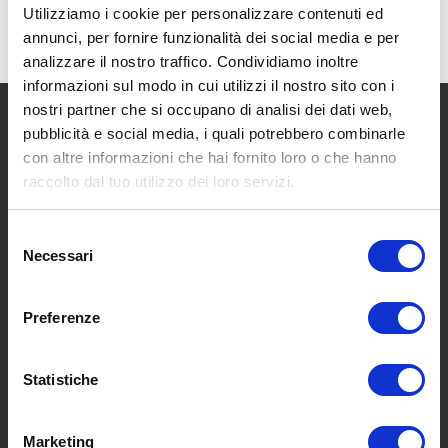
Utilizziamo i cookie per personalizzare contenuti ed
annunci, per fornire funzionalità dei social media e per
analizzare il nostro traffico. Condividiamo inoltre
informazioni sul modo in cui utilizzi il nostro sito con i
nostri partner che si occupano di analisi dei dati web,
pubblicità e social media, i quali potrebbero combinarle
con altre informazioni che hai fornito loro o che hanno
raccolto dal tuo utilizzo dei loro servizi.
SCOPRI I NOSTRI CENTRI
Selezione
Necessari
del
consenso
MENU
Preferenze
Statistiche
Chi siamo
Pneumatici
Meccanica
Marketing