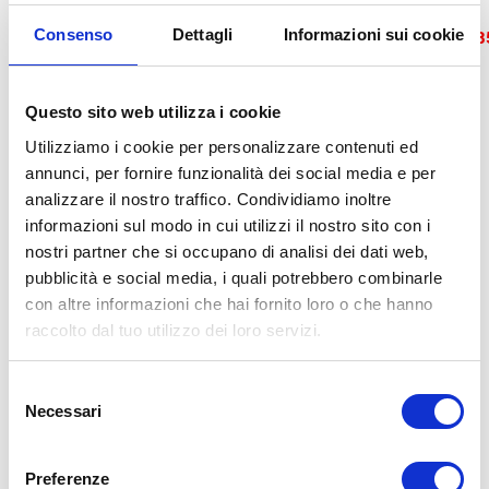
https://api.mapbox.com/styles/v1/mapbox/streets-v11?
Consenso
Dettagli
Informazioni sui cookie
access_token=pk.eyJ1IjoiYm9sb2duYWdvbW1lIiwiYSI6ImNtZH
T5AvW_0QyjLWSCpBqA
Questo sito web utilizza i cookie
Utilizziamo i cookie per personalizzare contenuti ed
annunci, per fornire funzionalità dei social media e per
analizzare il nostro traffico. Condividiamo inoltre
informazioni sul modo in cui utilizzi il nostro sito con i
nostri partner che si occupano di analisi dei dati web,
pubblicità e social media, i quali potrebbero combinarle
con altre informazioni che hai fornito loro o che hanno
raccolto dal tuo utilizzo dei loro servizi.
Selezione
Necessari
del
consenso
Preferenze