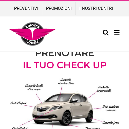
Skip
PREVENTIVI
PROMOZIONI
I NOSTRI CENTRI
to
content
COMPILA IL FORM PER
PRENOTARE
IL
TUO CHECK UP