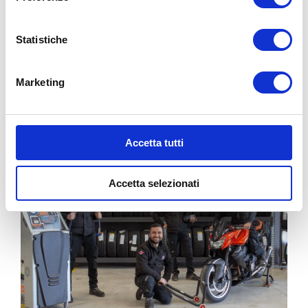
PONTE RIZZOLI (OZZANO)
Via Progresso, 36/B
Statistiche
bg4team@bolognagomme.com
Marketing
CHIAMA
Accetta tutti
Accetta selezionati