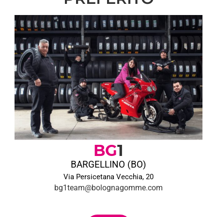
BG
1
BARGELLINO (BO)
Via Persicetana Vecchia, 20
bg1team@bolognagomme.com