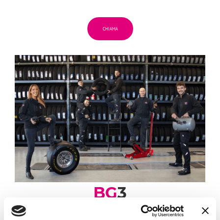
CHIAMA
BG
3
VILLANOVA (CASTENASO)
Via Tosarelli, 296/2