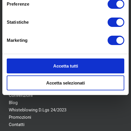
Preferenze
SCOPRI I NOSTRI CENTRI
Statistiche
Marketing
MENU
Accetta tutti
Chi siamo
Pneumatici
Meccanica
Accetta selezionati
Servizi
Convenzioni
Blog
Whisteblowing D.Lgs 24/2023
Promozioni
Contatti