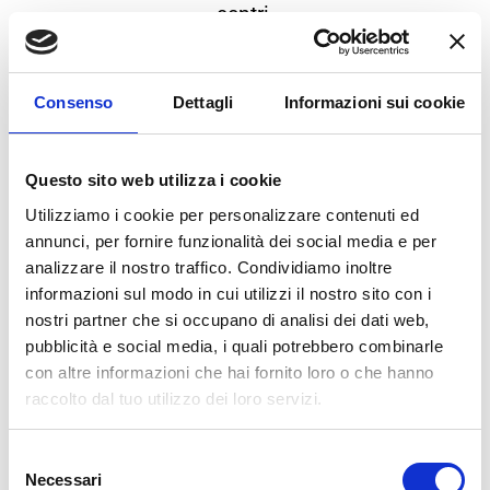
centri.
Nota bene
: In caso di mancata ricezione del
preventivo entro 24 ore ti invitiamo a
Consenso
Dettagli
Informazioni sui cookie
controllare la casella “Spam” o contattare
telefonicamente il punto vendita.
Questo sito web utilizza i cookie
Nel frattempo il Team di Bologna
Utilizziamo i cookie per personalizzare contenuti ed
annunci, per fornire funzionalità dei social media e per
Gomme ti da un caloroso
analizzare il nostro traffico. Condividiamo inoltre
benvenuto!
informazioni sul modo in cui utilizzi il nostro sito con i
nostri partner che si occupano di analisi dei dati web,
pubblicità e social media, i quali potrebbero combinarle
I NOSTRI NEGOZI
con altre informazioni che hai fornito loro o che hanno
raccolto dal tuo utilizzo dei loro servizi.
Selezione
Necessari
del