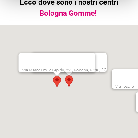
Ecco dove sono i nostri centri
Bologna Gomme!
Via Persicetana Vecchia, 20, Bologna, BO
Via Marco Emilio Lepido, 225, Bologna, BO
Via Tosarelli