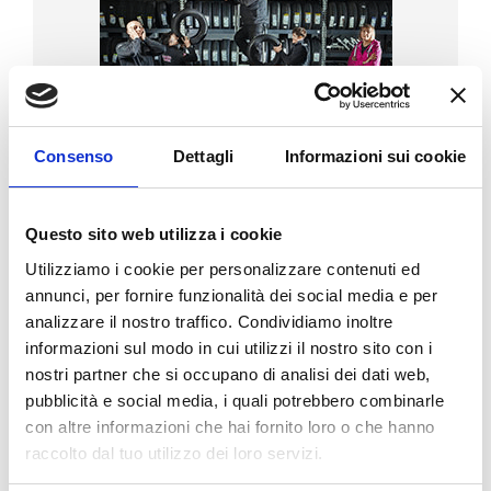
Consenso
Dettagli
Informazioni sui cookie
BG
3
Questo sito web utilizza i cookie
VILLANOVA (CASTENASO)
Via Tosarelli, 296/2
Utilizziamo i cookie per personalizzare contenuti ed
Tel:
+39 051 781203
annunci, per fornire funzionalità dei social media e per
bg3team@bolognagomme.com
analizzare il nostro traffico. Condividiamo inoltre
informazioni sul modo in cui utilizzi il nostro sito con i
nostri partner che si occupano di analisi dei dati web,
pubblicità e social media, i quali potrebbero combinarle
SCOPRI DI PIU’
con altre informazioni che hai fornito loro o che hanno
raccolto dal tuo utilizzo dei loro servizi.