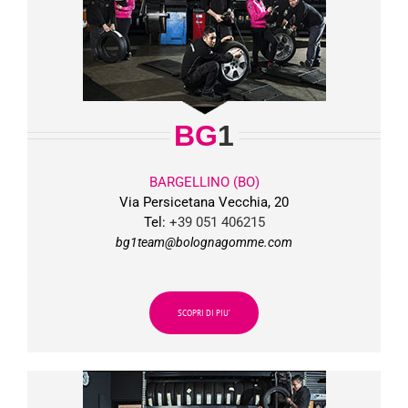
BG
1
BARGELLINO (BO)
Via Persicetana Vecchia, 20
Tel:
+39 051 406215
bg1team@bolognagomme.com
SCOPRI DI PIU’