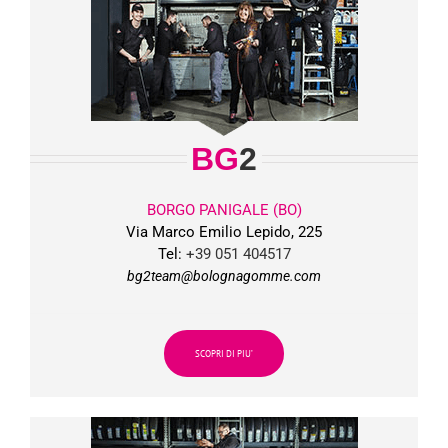
BG
2
BORGO PANIGALE (BO)
Via Marco Emilio Lepido, 225
Tel:
+39 051 404517
bg2team@bolognagomme.com
SCOPRI DI PIU’