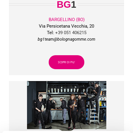
BG
1
BARGELLINO (BO)
Via Persicetana Vecchia, 20
Tel:
+39 051 406215
bg1team@bolognagomme.com
SCOPRI DI PIU’