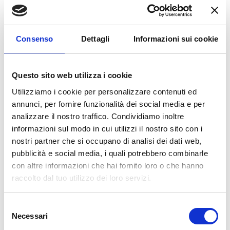
BG
2
Consenso
Dettagli
Informazioni sui cookie
BORGO PANIGALE (BO)
Via Marco Emilio Lepido, 225
Tel:
+39 051 404517
bg2team@bolognagomme.com
Questo sito web utilizza i cookie
Utilizziamo i cookie per personalizzare contenuti ed
annunci, per fornire funzionalità dei social media e per
SCOPRI DI PIU’
analizzare il nostro traffico. Condividiamo inoltre
informazioni sul modo in cui utilizzi il nostro sito con i
nostri partner che si occupano di analisi dei dati web,
pubblicità e social media, i quali potrebbero combinarle
con altre informazioni che hai fornito loro o che hanno
raccolto dal tuo utilizzo dei loro servizi.
Selezione
Necessari
del