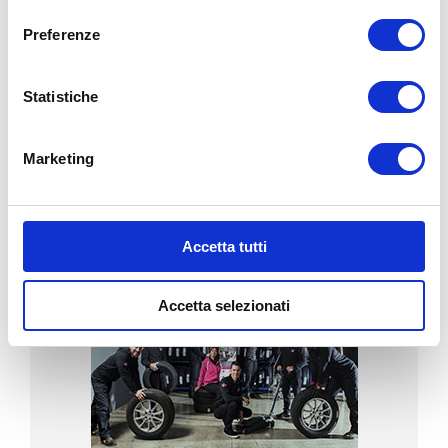
consenso
BG
3
Preferenze
VILLANOVA (CASTENASO)
Statistiche
Via Tosarelli, 296/2
Tel:
+39 051 781203
bg3team@bolognagomme.com
Marketing
SCOPRI DI PIU’
Accetta tutti
Accetta selezionati