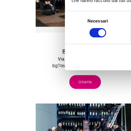
che hanno raccolto dal tuo uti
Selezione
Necessari
del
consenso
BG
1
BARGELLINO (BO)
Via Persicetana Vecchia, 20
bg1team@bolognagomme.com
CHIAMA