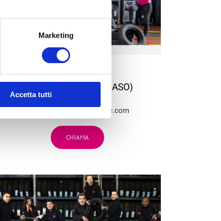
Marketing
BG
3
VILLANOVA (CASTENASO)
Accetta tutti
Via Tosarelli, 296/2
bg3team@bolognagomme.com
CHIAMA