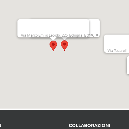
Via Persicetana Vecchia, 20, Bologna, BO
Via Marco Emilio Lepido, 225, Bologna, BO
Via Tosarelli
U
COLLABORAZIONI