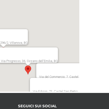
, 296/2, Villanova, BO
Via Progresso, 36, Ozzano dell'Emilia, BO
Via del Commercio, 7, Castel Guelfo, BO
Via Edison, 23, Castel San Pietro, BO
SEGUICI SUI SOCIAL