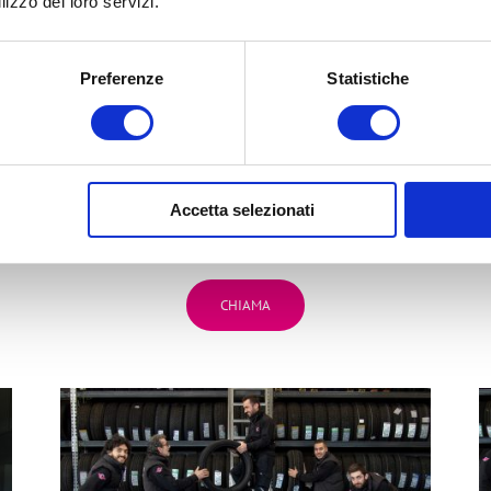
lizzo dei loro servizi.
Preferenze
Statistiche
BG
2
BORGO PANIGALE (BO)
Accetta selezionati
Via Marco Emilio Lepido, 225
bg2team@bolognagomme.com
CHIAMA