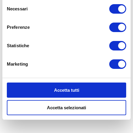
Selezione
Necessari
del
consenso
CHIAMA
Preferenze
Statistiche
Marketing
Accetta tutti
BG
5
CASTEL GUELFO (OZZANO)
Accetta selezionati
Via del Commercio, 7
bg5team@bolognagomme.com