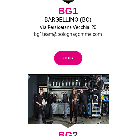
BG
1
BARGELLINO (BO)
Via Persicetana Vecchia, 20
bg1team@bolognagomme.com
CHIAMA
BG
2