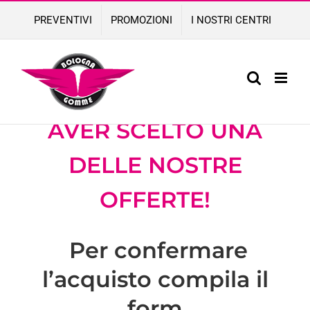
Skip
PREVENTIVI
PROMOZIONI
I NOSTRI CENTRI
to
content
COMPLIMENTI PER
AVER SCELTO
UNA
DELLE NOSTRE
OFFERTE!
Per confermare
l’acquisto compila il
form