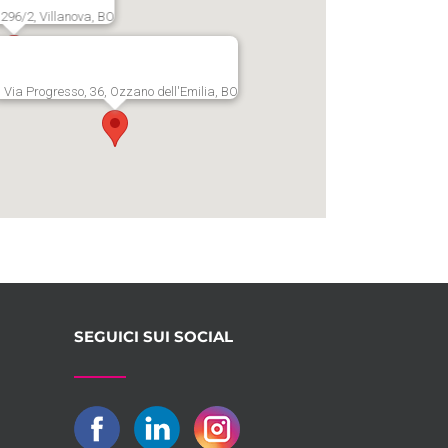
, 296/2, Villanova, BO
Via Progresso, 36, Ozzano dell'Emilia, BO
SEGUICI SUI SOCIAL