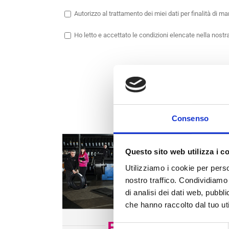
Autorizzo
al trattamento dei miei dati per finalità di m
Ho letto e accettato le condizioni elencate nella nostr
Oppure
CHIAMA
o
Consenso
Questo sito web utilizza i c
Utilizziamo i cookie per perso
nostro traffico. Condividiamo 
di analisi dei dati web, pubbl
che hanno raccolto dal tuo uti
BG
1
Selezione