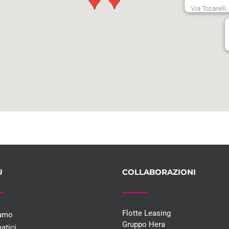
Via Tosarelli
U
COLLABORAZIONI
Flotte Leasing
iamo
Gruppo Hera
atici