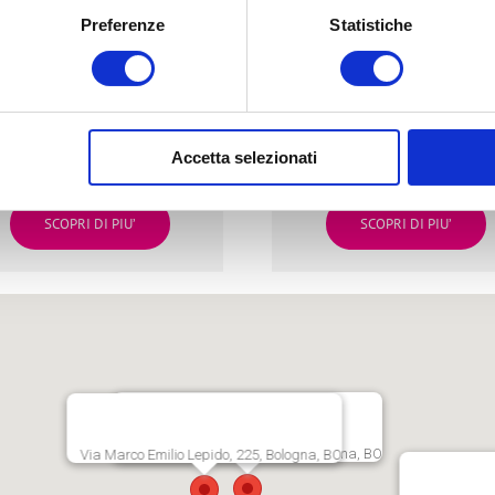
Preferenze
Statistiche
BORGO PANIGALE (BO)
VILLANOVA (CASTENAS
a Marco Emilio Lepido, 225
Via Tosarelli, 296/2
Tel:
+39 051 404517
Tel:
+39 051 781203
g2team@bolognagomme.com
bg3team@bolognagomme.c
Accetta selezionati
SCOPRI DI PIU’
SCOPRI DI PIU’
Via Persicetana Vecchia, 20, Bologna, BO
Via Marco Emilio Lepido, 225, Bologna, BO