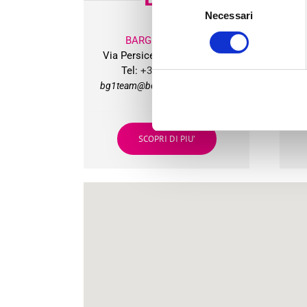
Necessari
del
consenso
BARGELLINO (BO)
Via Persicetana Vecchia, 20
Vi
Tel:
+39 051 406215
bg1team@bolognagomme.com
b
SCOPRI DI PIU’