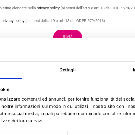
arketing elencate nella
privacy policy
(ai sensi dell'art.9 e art. 13 del GDPR 679/201
a
privacy policy
(ai sensi dell'art.9 e art. 13 del GDPR 679/2016)
PASSA A TROVARCI
in uno dei nostri cent
Dettagli
ookie
nalizzare contenuti ed annunci, per fornire funzionalità dei socia
inoltre informazioni sul modo in cui utilizzi il nostro sito con i n
icità e social media, i quali potrebbero combinarle con altre inform
lizzo dei loro servizi.
BG
2
BG
3