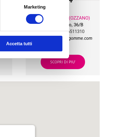
Marketing
O)
PONTE RIZZOLI (OZZANO)
Via Progresso, 36/B
Tel:
+39 051 6511310
om
bg4team@bolognagomme.com
Accetta tutti
SCOPRI DI PIU’