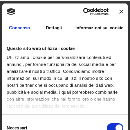
Consenso
Dettagli
Informazioni sui cookie
SCOPRI I NOSTRI CENTRI
Questo sito web utilizza i cookie
Utilizziamo i cookie per personalizzare contenuti ed
annunci, per fornire funzionalità dei social media e per
MENU
analizzare il nostro traffico. Condividiamo inoltre
informazioni sul modo in cui utilizzi il nostro sito con i
nostri partner che si occupano di analisi dei dati web,
Chi siamo
pubblicità e social media, i quali potrebbero combinarle
Pneumatici
con altre informazioni che hai fornito loro o che hanno
Meccanica
raccolto dal tuo utilizzo dei loro servizi.
Servizi
Convenzioni
Selezione
Blog
Necessari
del