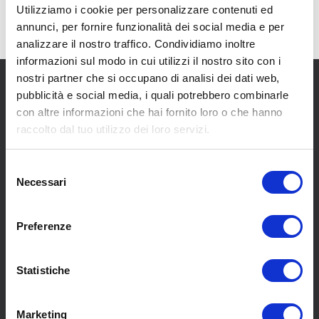
Utilizziamo i cookie per personalizzare contenuti ed
annunci, per fornire funzionalità dei social media e per
analizzare il nostro traffico. Condividiamo inoltre
informazioni sul modo in cui utilizzi il nostro sito con i
nostri partner che si occupano di analisi dei dati web,
pubblicità e social media, i quali potrebbero combinarle
con altre informazioni che hai fornito loro o che hanno
raccolto dal tuo utilizzo dei loro servizi.
SCOPRI I NOSTRI CENTRI
Selezione
Necessari
del
consenso
MENU
Preferenze
Statistiche
Chi siamo
Pneumatici
Meccanica
Marketing