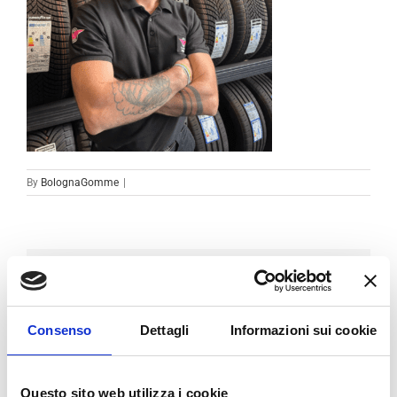
By
BolognaGomme
|
Condividi sui social
Facebook
LinkedIn
Email
Consenso
Dettagli
Informazioni sui cookie
Questo sito web utilizza i cookie