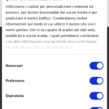
Utilizziamo i cookie per personalizzare contenuti ed
annunci, per fornire funzionalità dei social media e per
analizzare il nostro traffico. Condividiamo inoltre
informazioni sul modo in cui utilizzi il nostro sito con i
nostri partner che si occupano di analisi dei dati web,
pubblicità e social media, i quali potrebbero combinarle
con altre informazioni che hai fornito loro o che hanno
raccolto dal tuo utilizzo dei loro servizi.
Selezione
SCOPRI I NOSTRI CENTRI
Necessari
del
consenso
MENU
Preferenze
Statistiche
Chi siamo
Pneumatici