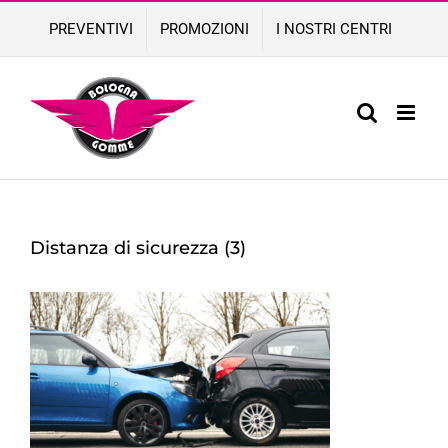
Skip
PREVENTIVI
PROMOZIONI
I NOSTRI CENTRI
to
content
Distanza di sicurezza (3)