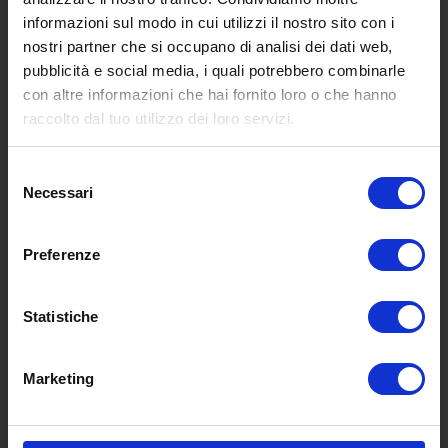
informazioni sul modo in cui utilizzi il nostro sito con i
nostri partner che si occupano di analisi dei dati web,
pubblicità e social media, i quali potrebbero combinarle
con altre informazioni che hai fornito loro o che hanno
SCOPRI I NOSTRI CENTRI
raccolto dal tuo utilizzo dei loro servizi.
Selezione
MENU
Necessari
del
consenso
Preferenze
Chi siamo
Pneumatici
Meccanica
Statistiche
Servizi
Convenzioni
Marketing
Blog
Whisteblowing D.Lgs 24/2023
Promozioni