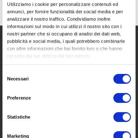
Utilizziamo i cookie per personalizzare contenuti ed
annunci, per fornire funzionalità dei social media e per
analizzare il nostro traffico. Condividiamo inoltre
informazioni sul modo in cui utilizzi il nostro sito con i
nostri partner che si occupano di analisi dei dati web,
pubblicità e social media, i quali potrebbero combinarle
con altre informazioni che hai fornito loro o che hanno
raccolto dal tuo utilizzo dei loro servizi.
SCOPRI I NOSTRI CENTRI
Selezione
Necessari
del
consenso
MENU
Preferenze
Statistiche
Chi siamo
Pneumatici
Meccanica
Marketing