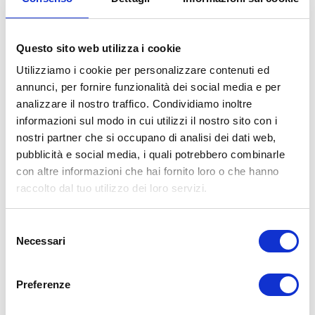
VILLANOVA (CASTENASO)
Via Tosarelli, 296/2
Tel:
+39 051 781203
Questo sito web utilizza i cookie
bg3team@bolognagomme.com
Utilizziamo i cookie per personalizzare contenuti ed
annunci, per fornire funzionalità dei social media e per
SCOPRI DI PIU’
analizzare il nostro traffico. Condividiamo inoltre
informazioni sul modo in cui utilizzi il nostro sito con i
nostri partner che si occupano di analisi dei dati web,
pubblicità e social media, i quali potrebbero combinarle
con altre informazioni che hai fornito loro o che hanno
raccolto dal tuo utilizzo dei loro servizi.
Selezione
Necessari
del
consenso
BG
4
Preferenze
PONTE RIZZOLI (OZZANO)