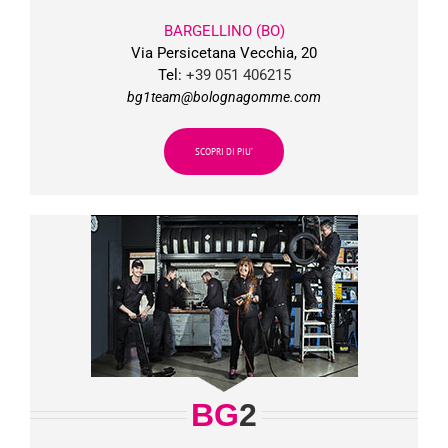
BARGELLINO (BO)
Via Persicetana Vecchia, 20
Tel:
+39 051 406215
bg1team@bolognagomme.com
SCOPRI DI PIU’
BG
2