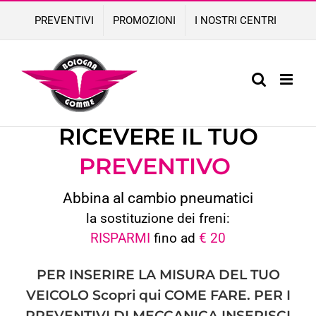
Skip
PREVENTIVI
PROMOZIONI
I NOSTRI CENTRI
to
content
COMPILA IL FORM PER
RICEVERE IL TUO
PREVENTIVO
Abbina al cambio pneumatici
la sostituzione dei freni:
RISPARMI
fino ad
€ 20
PER INSERIRE LA MISURA DEL TUO
VEICOLO
Scopri qui
COME FARE. PER I
PREVENTIVI DI MECCANICA INSERISCI