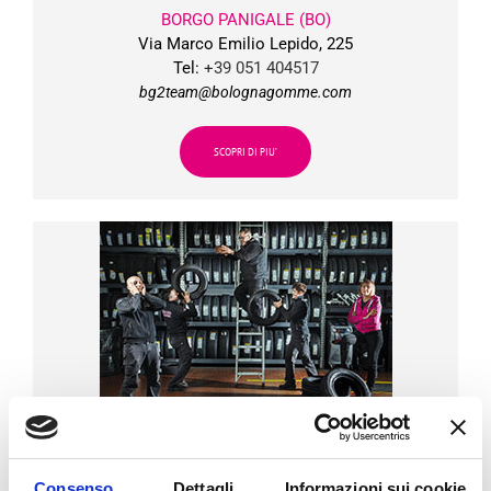
BORGO PANIGALE (BO)
Via Marco Emilio Lepido, 225
Tel:
+39 051 404517
bg2team@bolognagomme.com
SCOPRI DI PIU’
BG
3
Consenso
Dettagli
Informazioni sui cookie