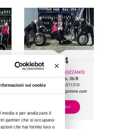
BG
4
O)
PONTE RIZZOLI (OZZANO)
Via Progresso, 36/B
Tel:
+39 051 6511310
Informazioni sui cookie
om
bg4team@bolognagomme.com
SCOPRI DI PIU’
l media e per analizzare il
ostri partner che si occupano
azioni che hai fornito loro o