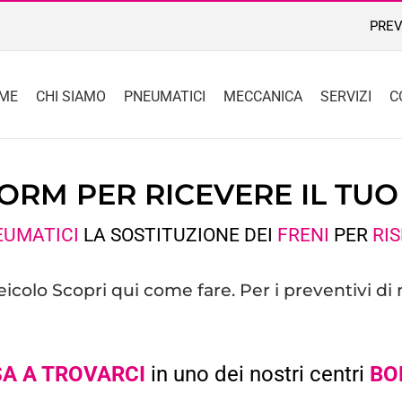
PREV
ME
CHI SIAMO
PNEUMATICI
MECCANICA
SERVIZI
C
FORM PER RICEVERE IL TU
EUMATICI
LA SOSTITUZIONE DEI
FRENI
PER
RI
veicolo
Scopri qui
come fare. Per i preventivi di
A A TROVARCI
in uno dei nostri centri
BO