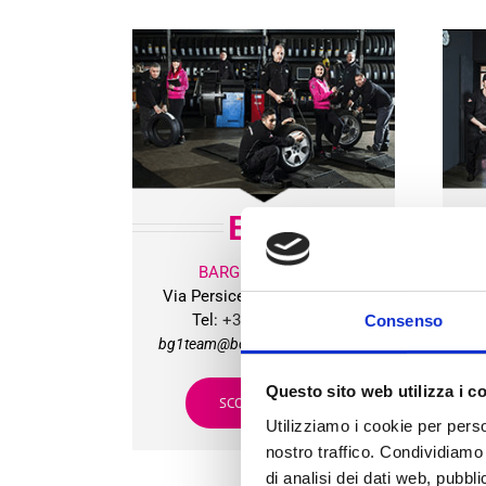
BG
1
BARGELLINO (BO)
Via Persicetana Vecchia, 20
Vi
Tel:
+39 051 406215
Consenso
bg1team@bolognagomme.com
b
Questo sito web utilizza i c
SCOPRI DI PIU’
Utilizziamo i cookie per perso
nostro traffico. Condividiamo 
di analisi dei dati web, pubbl