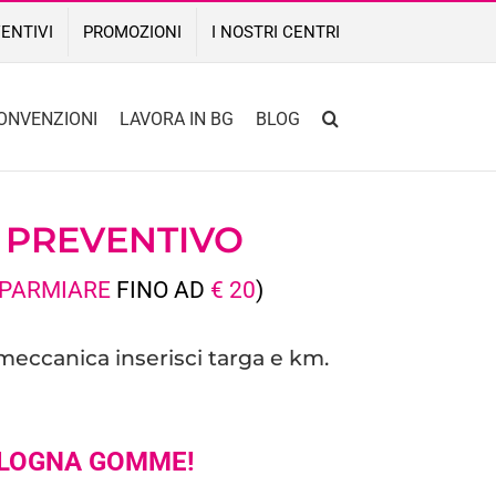
ENTIVI
PROMOZIONI
I NOSTRI CENTRI
ONVENZIONI
LAVORA IN BG
BLOG
O
PREVENTIVO
SPARMIARE
FINO AD
€ 20
)
 meccanica inserisci targa e km.
LOGNA GOMME!