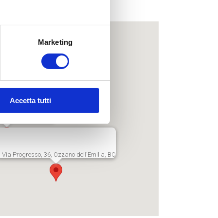
me!
Marketing
Accetta tutti
, 296/2, Villanova, BO
Via Progresso, 36, Ozzano dell'Emilia, BO