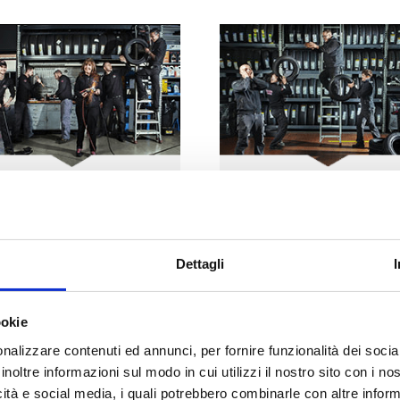
BG
2
BG
3
BORGO PANIGALE (BO)
VILLANOVA (CASTENAS
a Marco Emilio Lepido, 225
Via Tosarelli, 296/2
Tel:
+39 051 404517
Tel:
+39 051 781203
Dettagli
g2team@bolognagomme.com
bg3team@bolognagomme.c
ookie
SCOPRI DI PIU’
SCOPRI DI PIU’
nalizzare contenuti ed annunci, per fornire funzionalità dei socia
inoltre informazioni sul modo in cui utilizzi il nostro sito con i n
icità e social media, i quali potrebbero combinarle con altre inform