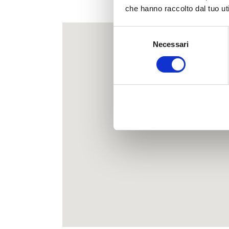
Ecc
che hanno raccolto dal tuo uti
Selezione
Necessari
del
consenso