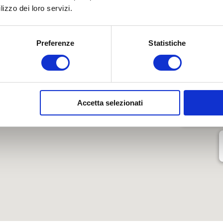
o dove sono i nostri centri
Bologna Gom
lizzo dei loro servizi.
Preferenze
Statistiche
Via Persicetana Vecchia, 20, Bologna, BO
Via Marco Emilio Lepido, 225, Bologna, BO
Accetta selezionati
Via Tosarelli