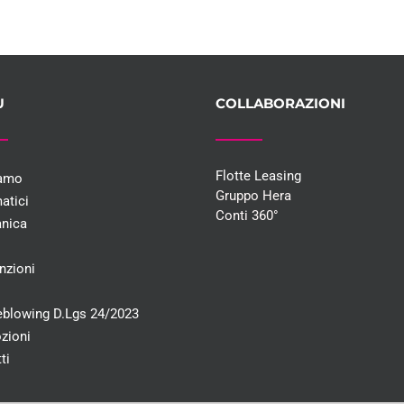
U
COLLABORAZIONI
Flotte Leasing
iamo
Gruppo Hera
atici
Conti 360°
nica
i
nzioni
eblowing D.Lgs 24/2023
zioni
ti