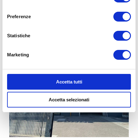
consenso
PONTE RIZZOLI (OZZANO)
Via Progresso, 36/B
Preferenze
bg4team@bolognagomme.com
Statistiche
CHIAMA
Marketing
Accetta tutti
Accetta selezionati