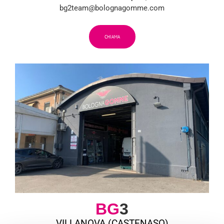
bg2team@bolognagomme.com
CHIAMA
BG
3
VILLANOVA (CASTENASO)