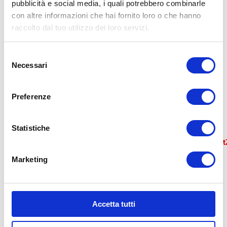
pubblicità e social media, i quali potrebbero combinarle
le
indicazioni
in Google Maps, sul
con altre informazioni che hai fornito loro o che hanno
raccolto dal tuo utilizzo dei loro servizi.
numero di
telefono
per avviare la
chiamata
, o sull’indirizzo
email
per
Selezione
Necessari
del
inviarci un
messaggio
.
consenso
Preferenze
Error loading map: Failed to fetch
https://api.mapbox.com/styles/v1/mapbox/streets-
Statistiche
v11?
access_token=pk.eyJ1IjoiYm9sb2duYWdvbW1lIiwiYSI6ImN
T5AvW_0QyjLWSCpBqA
Marketing
Accetta tutti