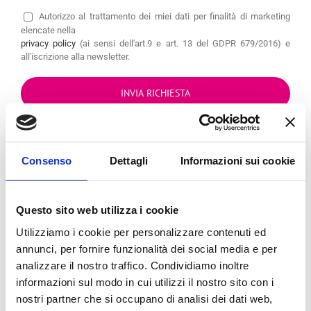
Autorizzo
al trattamento dei miei dati per finalità di marketing
elencate nella
privacy policy
(ai sensi dell'art.9 e art. 13 del GDPR 679/2016) e
all'iscrizione alla newsletter.
OPPURE CONTATTA IL
Consenso
Dettagli
Informazioni sui cookie
TUO
CENTRO
PREFERITO
Questo sito web utilizza i cookie
Utilizziamo i cookie per personalizzare contenuti ed
annunci, per fornire funzionalità dei social media e per
analizzare il nostro traffico. Condividiamo inoltre
Seleziona uno dei punti vendita sulla
informazioni sul modo in cui utilizzi il nostro sito con i
mappa. Clicca sull’
indirizzo
per ottenere
nostri partner che si occupano di analisi dei dati web,