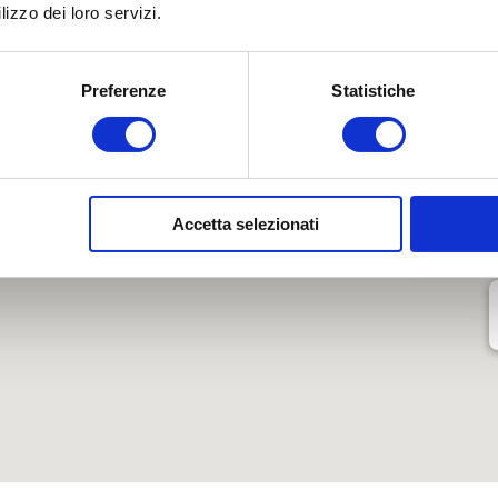
o dove sono i nostri centri
Bologna Gom
lizzo dei loro servizi.
Preferenze
Statistiche
Via Persicetana Vecchia, 20, Bologna, BO
Via Marco Emilio Lepido, 225, Bologna, BO
Accetta selezionati
Via Tosarelli