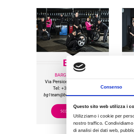
BG
1
BARGELLINO (BO)
Via Persicetana Vecchia, 20
Vi
Consenso
Tel:
+39 051 406215
bg1team@bolognagomme.com
b
Questo sito web utilizza i c
SCOPRI DI PIU’
Utilizziamo i cookie per perso
nostro traffico. Condividiamo 
di analisi dei dati web, pubbl