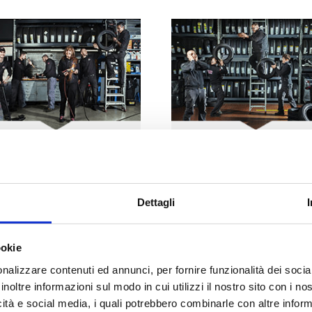
BG
2
BG
3
BORGO PANIGALE (BO)
VILLANOVA (CASTENAS
a Marco Emilio Lepido, 225
Via Tosarelli, 296/2
Dettagli
Tel:
+39 051 404517
Tel:
+39 051 781203
g2team@bolognagomme.com
bg3team@bolognagomme.c
ookie
SCOPRI DI PIU’
SCOPRI DI PIU’
nalizzare contenuti ed annunci, per fornire funzionalità dei socia
inoltre informazioni sul modo in cui utilizzi il nostro sito con i n
icità e social media, i quali potrebbero combinarle con altre inform