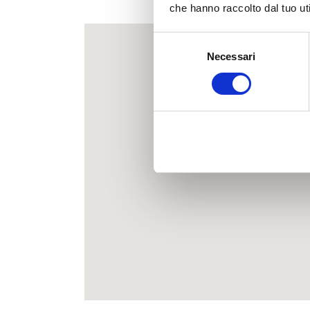
Ecc
che hanno raccolto dal tuo uti
Selezione
Necessari
del
consenso