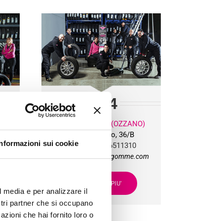
BG
4
O)
PONTE RIZZOLI (OZZANO)
Via Progresso, 36/B
Informazioni sui cookie
Tel:
+39 051 6511310
om
bg4team@bolognagomme.com
SCOPRI DI PIU’
l media e per analizzare il
ostri partner che si occupano
azioni che hai fornito loro o