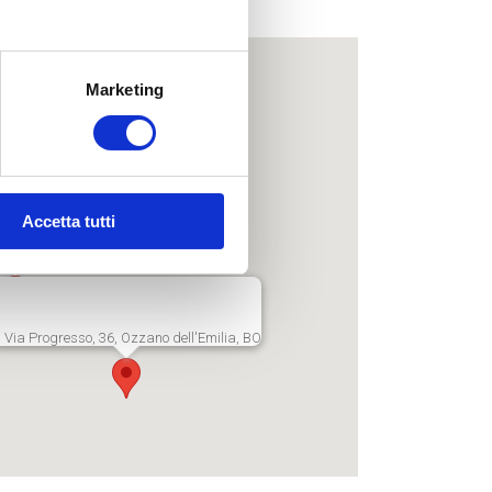
me!
Marketing
Accetta tutti
, 296/2, Villanova, BO
Via Progresso, 36, Ozzano dell'Emilia, BO