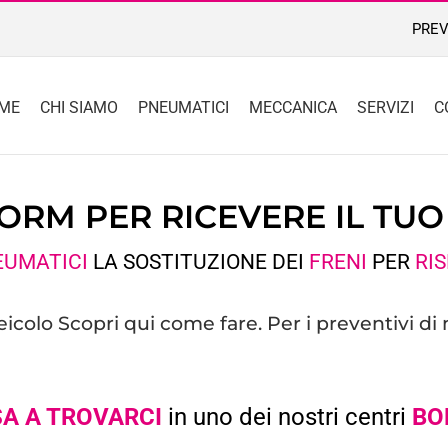
PREV
ME
CHI SIAMO
PNEUMATICI
MECCANICA
SERVIZI
C
FORM PER RICEVERE IL TU
EUMATICI
LA SOSTITUZIONE DEI
FRENI
PER
RI
veicolo
Scopri qui
come fare. Per i preventivi di
A A TROVARCI
in uno dei nostri centri
BO