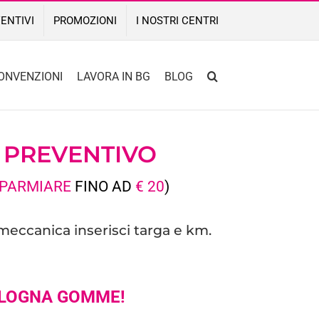
ENTIVI
PROMOZIONI
I NOSTRI CENTRI
ONVENZIONI
LAVORA IN BG
BLOG
O
PREVENTIVO
SPARMIARE
FINO AD
€ 20
)
 meccanica inserisci targa e km.
LOGNA GOMME!