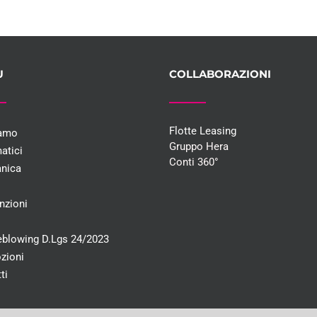
U
COLLABORAZIONI
Flotte Leasing
iamo
Gruppo Hera
atici
Conti 360°
nica
i
nzioni
eblowing D.Lgs 24/2023
zioni
ti