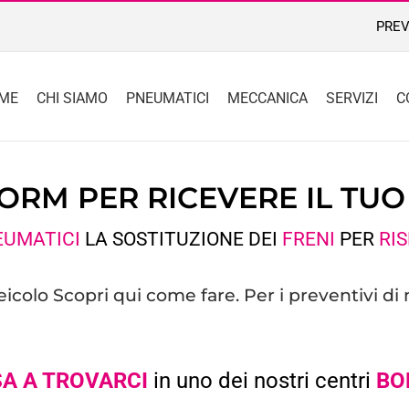
PREV
ME
CHI SIAMO
PNEUMATICI
MECCANICA
SERVIZI
C
FORM PER RICEVERE IL TU
EUMATICI
LA SOSTITUZIONE DEI
FRENI
PER
RI
veicolo
Scopri qui
come fare. Per i preventivi di
A A TROVARCI
in uno dei nostri centri
BO