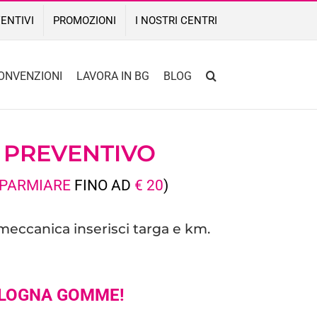
ENTIVI
PROMOZIONI
I NOSTRI CENTRI
ONVENZIONI
LAVORA IN BG
BLOG
O
PREVENTIVO
SPARMIARE
FINO AD
€ 20
)
 meccanica inserisci targa e km.
LOGNA GOMME!