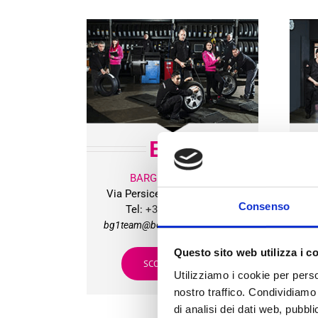
BG
1
BARGELLINO (BO)
Via Persicetana Vecchia, 20
Vi
Consenso
Tel:
+39 051 406215
bg1team@bolognagomme.com
b
Questo sito web utilizza i c
SCOPRI DI PIU’
Utilizziamo i cookie per perso
nostro traffico. Condividiamo 
di analisi dei dati web, pubbl