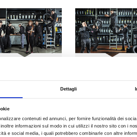
BG
2
BG
3
BORGO PANIGALE (BO)
VILLANOVA (CASTENAS
a Marco Emilio Lepido, 225
Via Tosarelli, 296/2
Dettagli
Tel:
+39 051 404517
Tel:
+39 051 781203
g2team@bolognagomme.com
bg3team@bolognagomme.c
ookie
SCOPRI DI PIU’
SCOPRI DI PIU’
nalizzare contenuti ed annunci, per fornire funzionalità dei socia
inoltre informazioni sul modo in cui utilizzi il nostro sito con i n
icità e social media, i quali potrebbero combinarle con altre inform