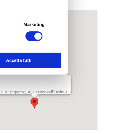
me!
Marketing
Accetta tutti
, 296/2, Villanova, BO
Via Progresso, 36, Ozzano dell'Emilia, BO