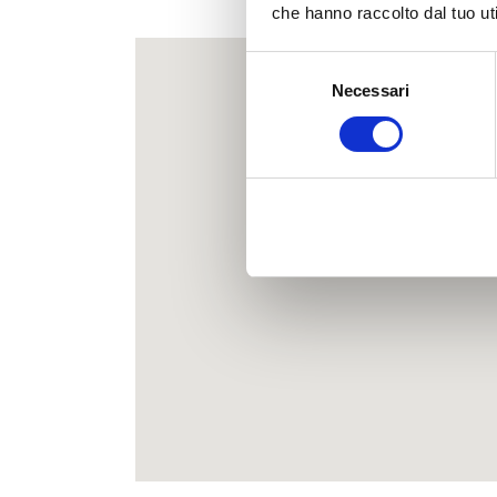
Ecc
che hanno raccolto dal tuo uti
Selezione
Necessari
del
consenso