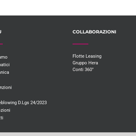
U
COLLABORAZIONI
Flotte Leasing
iamo
Gruppo Hera
atici
Conti 360°
nica
i
nzioni
eblowing D.Lgs 24/2023
zioni
ti