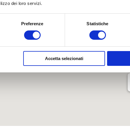
o dove sono i nostri centri
Bologna Gom
lizzo dei loro servizi.
Preferenze
Statistiche
Via Persicetana Vecchia, 20, Bologna, BO
Via Marco Emilio Lepido, 225, Bologna, BO
Accetta selezionati
Via Tosarelli