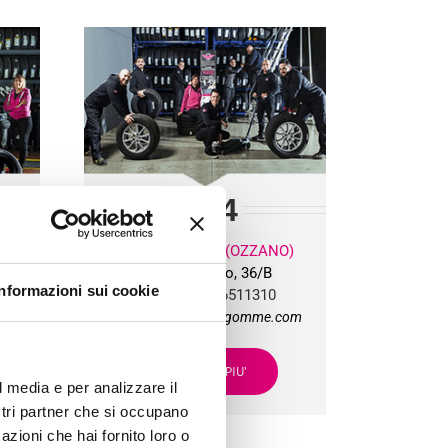
BG
4
O)
PONTE RIZZOLI (OZZANO)
Via Progresso, 36/B
Informazioni sui cookie
Tel:
+39 051 6511310
om
bg4team@bolognagomme.com
SCOPRI DI PIU’
l media e per analizzare il
ostri partner che si occupano
azioni che hai fornito loro o