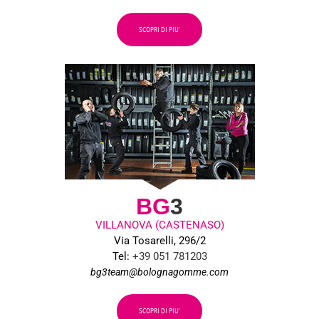
SCOPRI DI PIU’
BG
3
VILLANOVA (CASTENASO)
Via Tosarelli, 296/2
Tel:
+39 051 781203
bg3team@bolognagomme.com
SCOPRI DI PIU’