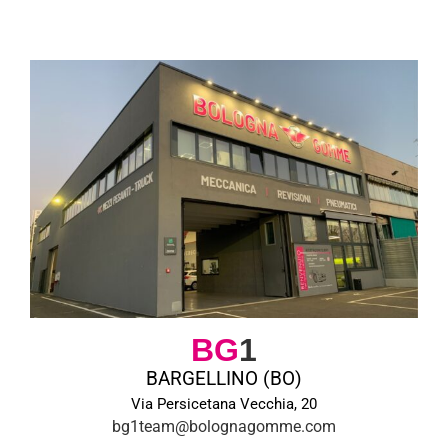
BG
1
BARGELLINO (BO)
Via Persicetana Vecchia, 20
bg1team@bolognagomme.com