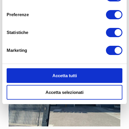
consenso
PONTE RIZZOLI (OZZANO)
Via Progresso, 36/B
Preferenze
bg4team@bolognagomme.com
Statistiche
CHIAMA
Marketing
Accetta tutti
Accetta selezionati