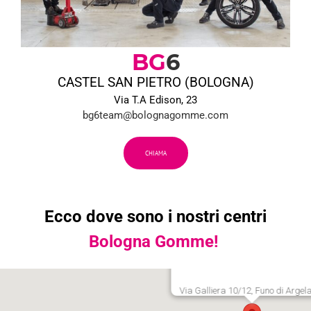
BG
6
CASTEL SAN PIETRO (BOLOGNA)
Via T.A Edison, 23
bg6team@bolognagomme.com
CHIAMA
Ecco dove sono i nostri centri
Bologna Gomme!
Via Galliera 10/12, Funo di Argel