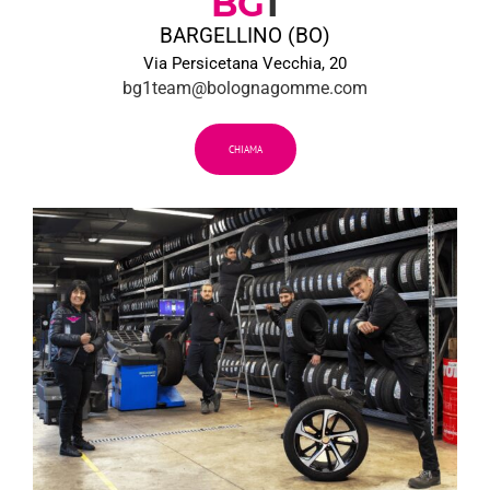
BG
1
BARGELLINO (BO)
Via Persicetana Vecchia, 20
bg1team@bolognagomme.com
CHIAMA