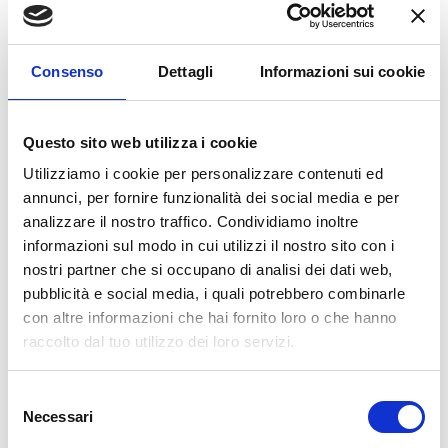
BG
3
VILLANOVA (CASTENASO)
Consenso
Dettagli
Informazioni sui cookie
Via Tosarelli, 296/2
bg3team@bolognagomme.com
Questo sito web utilizza i cookie
CHIAMA
Utilizziamo i cookie per personalizzare contenuti ed
annunci, per fornire funzionalità dei social media e per
analizzare il nostro traffico. Condividiamo inoltre
informazioni sul modo in cui utilizzi il nostro sito con i
nostri partner che si occupano di analisi dei dati web,
pubblicità e social media, i quali potrebbero combinarle
con altre informazioni che hai fornito loro o che hanno
raccolto dal tuo utilizzo dei loro servizi.
Selezione
Necessari
del
consenso